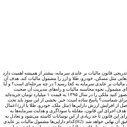
 تدریجی قانون مالیات بر عایدی سرمایه، بیشتر از همیشه اهمیت دارد
ی‌هایی مثل مسکن، خودرو، طلا و ارز را مشمول مالیات کند. هدف آن
ون مالیات بر عایدی سرمایه به کجا رسید؟ در چه مرحله‌ای است؟ و آیا
‌های مشمول، نحوه محاسبه مالیات و راه‌های مدیریت آن صحبت
می‌کنیم. اگر حتی یک معامله سرمایه‌ای در برنامه‌تان دارید، این مطلب برای شماست. مالیات بر عایدی سرمایه چیست و چرا اهمیت دارد؟ تصور کنید ملکی را در سال ۱۳۹۵ به قیمت ۱ میلیارد تومان خریده‌اید
وش آن را دارید. قیمت ملک شما به ۵ میلیارد تومان رسیده است. سوال اینجاست: آیا تمام این سود ۴ میلیاردی برای شماست؟ پاسخ ساده است: خیر. بخشی از این سود باید تحت
ل از افزایش ارزش دارایی‌ها (مثل ملک، خودرو، طلا یا ارز) اعمال
ا قیمت بالاتر بفروشید، دولت از این &laquo;عایدی&raquo; یا سود، مالیات می‌گیرد. هدف اجرای این قانون، مقابله با سوداگری و هدایت سرمایه‌ها به
ی این قانون تا حد زیادی از این نوسانات کاسته می‌شود و تعادل به
بازار برمی‌گردد. بر اساس اعلام رسمی، زمان اجرای قانون مالیات بر عایدی سرمایه از سال ۱۴۰۴ در نظر گرفته شده و به‌زودی جزئیات دقیق آن نهایی خواهد شد. (H2)کدام دارایی‌ها مشمول مالیات بر عایدی
ار دارند، مشمول قانون مالیات بر عایدی سرمایه خواهند بود. این