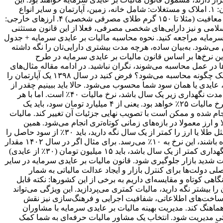
دارایی‌ها عمدتا آن‌هایی هستند که در بازه زمانی کوتاه، صرفا برای کسب سود خرید و فروش می‌شوند. فهرست دارایی‌های مشمول این قانون: ۱. املاک و مستغلات: شامل خانه، زمین، آپارتمان و سایر انواع
ملک ۲. خودرو: خودروهای سواری داخلی و خارجی (بر اساس قانون مالیات بر عایدی سرمایه خودرو) ۳. طلا و سکه: با در نظر گرفتن سقف معافیت (مثلا تا ۱۵۰ گرم طلای مصرفی شخصی) ۴. ارزهای خارجی:
لامی و نیز دارایی‌های شخصی مصرفی، فعلا از این قانون مستثنی
دی سرمایه مراجعه کنید. نحوه محاسبه مالیات بر عایدی سرمایه + جدول
شود. به‌بیان ساده، هرچه مدت بیشتری دارایی‌تان را نگه داشته
این نرخ‌ها بر اساس قانون مالیات بر عایدی سرمایه در طرح
 در عمل محاسبه می‌شوند، نگران نباشید. در ادامه مقاله مثال‌های
عددی و واقعی را بررسی خواهیم کرد تا درک بهتری از نحوه اجرای قانون مالیات بر عایدی سرمایه داشته باشید. مالیات بر عایدی سرمایه ملک چگونه محاسبه می‌شود؟ فرض کنید در سال ۱۳۹۸ یک آپارتمان را
 حالا در سال ۱۴۰۳ قصد فروش آن را با قیمت ۶ میلیارد تومان دارید. اختلاف قیمت یعنی ۴ میلیارد تومان، عایدی یا همان سود شما محسوب می‌شود. حالا باید ببینیم چقدر از
این مبلغ، مشمول مالیات می‌شود. بر اساس قانون مالیات بر عایدی سرمایه ملک، نرخ مالیات به مدت زمان نگهداری ملک بستگی دارد. اگر مدت نگهداری زیر یک سال باشد، نرخ مالیات ۴۰٪ است. اما با هر
سال نگهداری این نرخ ۳٪ کاهش می‌یابد تا اینکه پس از ۱۲ سال به نرخ ثابت ۴٪ می‌رسد. در مثال ما، شما ملک را ۵ سال نگه داشته‌اید؛ پس نرخ مالیات ۲۵٪ خواهد بود. یعنی از ۴ میلیارد تومان سود، باید یک
جام شده و ممکن است با تصویب نهایی جزئیات آن تغییر کند. مالیات
رز معمولا در بازه‌های زمانی کوتاه‌تری انجام می‌شود. همین
ویژگی باعث شده نحوه محاسبه مالیات این دارایی‌ها با سایر موارد متفاوت باشد. طبق قانون مالیات بر عایدی سرمایه طلا اگر دارایی‌هایی مثل طلا یا ارز را کمتر از یک سال نگه دارید، باید ۳۰٪ از سود حاصل را
به‌عنوان مالیات بپردازید. اگر بیش از یک سال نگهداری شوند، نرخ مالیات به ۲۰٪ کاهش می‌یابد و در صورتی که بیش از دو سال نگهداری شده باشند، این نرخ به ۱۰٪ می‌رسد. برای مثال اگر در سال ۱۴۰۲ مقدار
۱۰۰ میلیون تومان طلا خریده‌اید و در سال ۱۴۰۳ آن را به قیمت ۱۵۰ میلیون تومان فروخته‌اید، ۵۰ میلیون تومان عایدی داشته‌اید. اگر مدت نگهداری کمتر از یک سال باشد، باید ۱۵ میلیون تومان (۳۰٪ از عایدی)
نات شدید بازار جلوگیری شود. قانون مالیات بر عایدی سرمایه در سایر
ی دولت‌ها برای کنترل بازار و ایجاد عدالت مالیاتی به شمار
نگاهی کوتاه و مقایسه‌ای داریم به برخی از این کشورها: نکته قابل
ا بیشتر نگه دارید، مالیات کمتری می‌پردازید. این ویژگی می‌تواند
یرساخت‌های اطلاعاتی، شفافیت اجرایی و فرهنگ‌سازی نیز نقش
هماهنگ کند. مدیریت بهینه مالیات بر عایدی سرمایه با مشاوران
احتی مدیریت شود. انتخاب یک مشاور مالیات حرفه‌ای به شما کمک