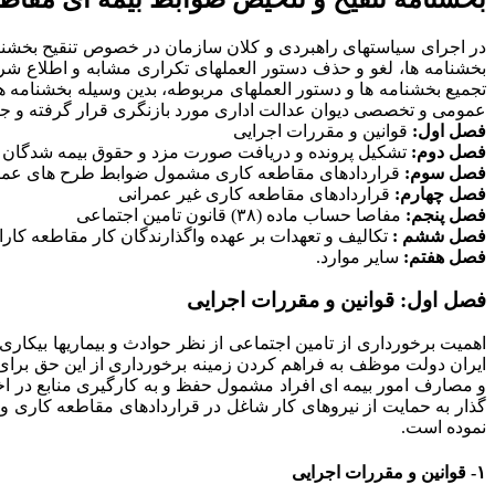
در اجرای سیاستهای راهبردی و کلان سازمان در خصوص تنقیح بخشنام
بخشنامه ها، لغو و حذف دستور العملهای تکراری مشابه و اطلاع شرک
تجمیع بخشنامه ها و دستور العملهای مربوطه، بدین وسیله بخشنامه ه
عمومی و تخصصی دیوان عدالت اداری مورد بازنگری قرار گرفته و جایگزین بخشنامه های ۱۴ الی ۱۴٫۱۳ و سایر دستور العملها و مک
فصل اول:
قوانین و مقررات اجرایی
فصل دوم:
تشکیل پرونده و دریافت صورت مزد و حقوق بیمه شدگان
فصل سوم:
قراردادهای مقاطعه کاری مشمول ضوابط طرح های عمران
فصل چهارم:
قراردادهای مقاطعه کاری غیر عمرانی
فصل پنجم:
مفاصا حساب ماده (۳۸) قانون تامین اجتماعی
فصل ششم :
تکالیف و تعهدات بر عهده واگذارندگان کار مقاطعه کار
فصل هفتم:
سایر موارد.
فصل اول:
قوانین و مقررات اجرایی
اهمیت برخورداری از تامین اجتماعی از نظر حوادث و بیماریها بیک
و مصارف امور بیمه ای افراد مشمول حفظ و به کارگیری منابع در اختی
گذار به حمایت از نیروهای کار شاغل در قراردادهای مقاطعه کاری و
نموده است.
۱- قوانین و مقررات اجرایی