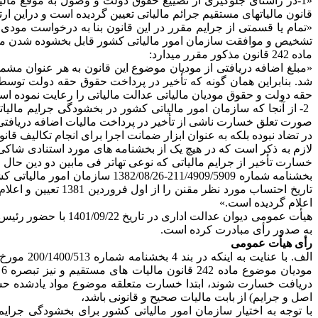
«1-در راستای جلوگیری از تضییع حقوق دولت و وصول به موقع مالیا
قانون مالیات‎های مستقیم جرائم مالیاتی تعیین گردیده است و دراین ارتباط در ماده 191 همان قانون مقرر گردیده است:
«تمام یا قسمتی از جرایم مقرر در این قانون بنا به درخواست مودی 
تشخیص و موافقت سازمان امور مالیاتی کشور قابل بخشوده شدن می ب
ماده 242 قانون مذکور مقرر می‎دارد:
«مبلغ اضافه دریافتی از مودیان موضوع این قانون به هر عنوان مشم
شد. بنابراین همان گونه که تأخیر در پرداخت حقوق حقه دولت توسط
حقه دولت و حقوق مودیان مالیاتی عدالت مالیاتی را رعایت نموده اس
2- از آنجا که سازمان امور مالیاتی کشور در بخشودگی جرایم مالی
صورت تعلق خسارت ناشی از تأخیر در پرداخت مالیات اضافه دریافتی با
در تضاد نبوده بلکه به عنوان ابزار ضمانت اجرا برای انجام تکالیف ق
بخشنامه شماره 211/4909/5909
اعلام گردیده است.»
هیأت عمومی دیوان ع
به صدور رأی مبادرت کرده است.
رأی هیأت عمومی
دریافت خسارت شوند، ابتدا خسارت متعلقه موضوع مواد یادشده ح
اصل و جرایم) از بابت مالیات صحیح و قانونی باشد،