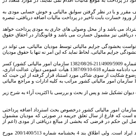
د در پرداخت به موقع مالیات اقدام نمی نمایند، در موارد متعدد در
الیف مقرر و با در نظر گرفتن سوابق مالیاتی و خوش حسابی مودی به
ورود خسارت بابت تأخیر در پرداخت مالیات اضافه دریافتی، تبصره
استرداد می باشد و از محل وصولی های جاری به مودی پرداخت خواهد
ه دریافتی نیز مشمول خسارت می باشد و قانونگذار در احقاق حقوق
رخواست بخشودگی جرایم مالیاتی توسط مودیان مالیاتی، می تواند در
گی جرایم مالیاتی، لحاظ نماید که این امر نه تنها با حقوق مودیان
لازم به ذکر است که در هیچ یک از بخشنامه های مورد استنادی شاکی (از جمله بند 2 بخشنامه شماره 203/297/987-1385/01/20 و بخشنامه شماره 211/4909/5909-1382/08/26 سازمان امور مالیاتی کشور) کسر
خسارت تأخیر از جرایم مالیاتی که نوعی تهاتر فی مابین دو دین حال و قطعی محسوب می گردد منع نگردیده است، به علاوه آن که به موجب دادنامه شماره 618-1387/09/10 هیأت عمومی دیوان عدالت اداری،
ستورالعمل های موضوع شکایت از سوی شاکی مورد استناد قرار گرفته از این حیث که
تاریخ احتساب مورد نظر مقنن را از اول فروردین 1381 تعیین و اعلام کرده، ابطال گردیده و به موجب بخشنامه شماره 210/509-1388/01/15 سازمان امور مالیاتی کشور مراتب به کلیه ادارات و مراجع مالیاتی
تشاران و دادرسان شعب دیوان تشکیل شد و پس از بحث و بررسی با اکثریت آراء به شرح زیر
 با عنایت به اینکه در بند 4 بخشنامه شماره 200/1400/513 مورخ 1400/04/06 و نیز بند 6 بخشنامه شماره 200/2694 مورخ 1400/01/23 سازمان امور مالیاتی کشور درخصوص بحث استرداد اضافه پرداختی
انون مالیات های مستقیم و نیز تبصره 6 ماده 17 قانون مالیات بر ارزش افزوده مصوب سال 1387 مقرر شده است که فارغ از سال تعلق جریمه در صورتی که مودیان مشمول
این حکم در فرضی که بخشی از مبالغ دریافتی از مودی (اعم از
با توجه به اختیار سازمان امور مالیاتی کشور برای بخشودگی جرایم که در ماده 191 قانون مالیات های مستقیم به آن تصریح شده، فاقد ایراد است. ولی اطلاق بند 4 بخشنامه شماره 200/1400/513 مورخ