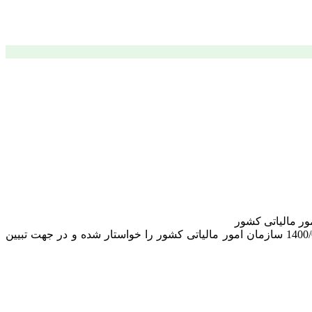
شاکی به موجب دادخواستی ابطال بند 6 بخشنامه شماره 200/2694-1400/01/23 و بند 4 بخشنامه شماره 200/1400/513- 1400/04/06 سازمان امور مالیاتی کشور را خواستار شده و در جهت تبیین