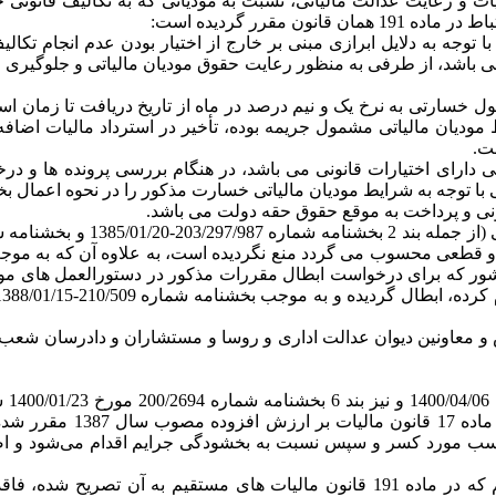
ت و رعایت عدالت مالیاتی، نسبت به مودیانی که به تکالیف قانونی خو
با توجه به دلایل ابرازی مبنی بر خارج از اختیار بودن عدم انجام تک
اشد، از طرفی به منظور رعایت حقوق مودیان مالیاتی و جلوگیری از 
ول خسارتی به نرخ یک و نیم درصد در ماه از تاریخ دریافت تا زمان 
 مودیان مالیاتی مشمول جریمه بوده، تأخیر در استرداد مالیات اضاف
ت.
اتی دارای اختیارات قانونی می باشد، در هنگام بررسی پرونده ها و د
 توجه به شرایط مودیان مالیاتی خسارت مذکور را در نحوه اعمال بخشود
انونی و پرداخت به موقع حقوق حقه دولت می باشد.
-1382/08/26 سازمان امور مالیاتی کشور که برای درخواست ابطال مقررات مذکور در د
دالت اداری در تاریخ 1401/09/22 با حضور رئیس و معاونین دیوان عدالت اداری و روسا و مس
الف.
مودیان موضوع ماده 242 ق
سب مورد کسر و سپس نسبت به بخشودگی جرایم اقدام می‌شود و اصل 