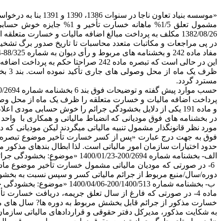
1382/08/26 مکلف به پرداخت مبالغ اضافه مالیات و خسارت متعلقه از محل وصولی های جاری سازمان ظرف یک ماه است که به تکالیف قانونی خود عمل ننموده است.
در پی مراجعات و مکاتبات متعدد محاسبات تا تاریخ صدور برگ تشخ
مفاد ماده 242 و بخشنامه های مربوط و رأی دیوان به شماره 88/325-1388/04/14 تاکنون پرداختی انجام نشده است.
مسترد گردد.
و ماده 191 یکی از دلایل بخشودگی جرائم را خوش حسابی مودی اعلام نموده است.
مورد نظر قانونگذار مشمول تنبی
حدود اختیارات سازمان امور مالیاتی است. لذا ابطال بندهای مذکور
الف- بخشنامه شماره 200/2694-1400/01/23 «موضوع: بخشودگی جرائم قابل بخشش موضوع قانون مالیات های مستقیم و قانون مالیات بر ارزش افزوده ..............
دوره/سال/منبع مربوط از جرائم مالیاتی کسر و سپس نسبت به بخشود
ب- بخشنامه شماره 200/1400/513-1400/04/06 «موضوع: بخشودگی جرائم قابل بخشش موضوع قانون مالیات های مستقیم و قانون مالیات بر ارزش افزوده ..............
خسارت مذکور از جرائم قابل بخشش مربوط به دوره ها? سال های م
به شکایت مذکور، مدیرکل دفتر حقوقی و قراردادهای مالیاتی سازمان امور مالیاتی کشور به موج