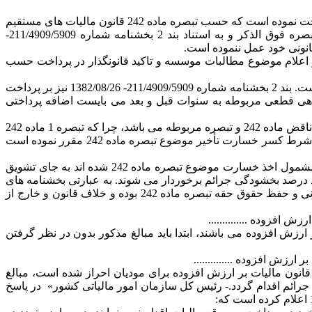
«موسسه بنیاد تعاون ناجا در سنوات 1386، 1390 و 1391 بنا به درخواست واحد مالیاتی مبالغی افزون بر مالیات مشخصه و قطعی شده پرداخت نموده است که حسب تبصره ماده 242 قانون مالیات های مستقیم
مشمول تعلق 1/5% ماهانه خسارت تأخیر و 1% جایزه خوش حسابی موضوع ماده 190 گردیده است. واحد مالیاتی حسب ماده 242 و تبصره فوق الذکر و به استناد بند 2 بخشنامه شماره 211/4909/5909-
 اعلام موضوع مطالبات موسسه و تاکید قانونگذار در پرداخت حسب
این در حالی است که تبصره ماده 242 صراحتا حکم به پرداخت اضافه مالیات و خسارت متعلقه را از محل وصولی های جاری مقرر نموده است. بند 2 بخشنامه شماره 211/4909/5909- 1382/08/26 نیز بر پرداخت
ه 203/297/987-1385/01/10 مقرر نموده صرف نظر از هرگونه بدهی قطعی مربوطه به سنوات قبل و بعد می بایست اضافه پرداختی
حسب موارد پیش گفته و توضیحات فوق بند 6 بخشنامه شماره 200/2694 و بند 4 بخشنامه 200/1400/513-1400/04/06 و بخشنامه سنوات قبل ناقض ماده 242 و تبصره مربوطه می باشد، چرا که تبصره 1 ماده 242
پرداخت اضافه مالیات و خسارت متعلقه را ظرف یک ماه از محل وصولی های جاری حکم نموده است. ماده 190 بخشودگی قانونی را بدون شرط کسر خسارت تأخیر موضوع تبصره ماده 242 مقرر نموده است
در بخشنامه های فوق مودیانی که انضباط مالیاتی و همکاری با واحد مالیاتی را رعایت نموده و دارای اضافه پرداختی مالیاتی می باشند و مشمول اخذ خسارت موضوع تبصره ماده 242 شده اند به جای تشویق
داری نموده اند از صد درصد بخشودگی جرائم برخوردار می شوند. به عبارتی بخشنامه های
فوق به جهت درج عبارت «پس از کسر خسارت تأخیر موضوع تبصره 242» موجب تضییق قلمرو حکم مقنن در باب اعمال مشوق های قانونی و حفظ حقوق حقه تبصره ماده 242 بوده و خلاف قانون و خارج از
خسارت تأخیر موضوع ماده 242 قانون مالیات های مستقیم و تبصره 6 ماده 17 قانون مالیات بر ارزش افزوده می باشند، ابتدا باید مبالغ مذکور بدون در نظر گرفتن
ده 4- در صورتی که فارغ از سال تعلق جریمه، دریافت خسارت تأخیر موضوع ماده 242 قانون مالیات های مستقیم و تبصره 6 ماده 17 قانون مالیات بر ارزش افزوده برای مودیان احراز شده است، مبالغ
ئم اقدام گردد.- رئیس کل سازمان امور مالیاتی کشور» در پاسخ