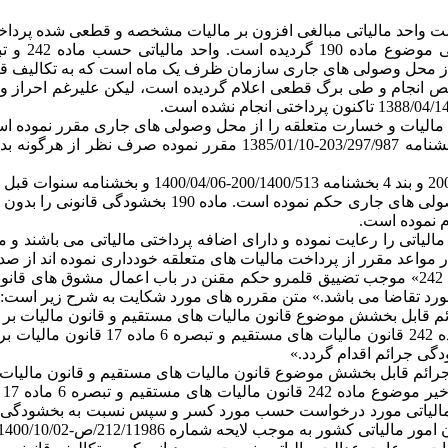
یص انجام و طی برگ قطعی اعلام گردیده است، لیکن علیرغم احراز و
ظرف یک ماه از محل وصولی های جاری تأکید نموده است. بند 3 بخشنام
ه مالیاتی می‎گردند لیکن مودیانی که در مواعد مقرر از پرداخت مالیات های متعلقه خود
 مورد تقاضا می باشد.» متن مقرره های مورد شکایت به شرح زیر است:
6- در صورتی که مودیان مالیاتی مشمول 
گی جرائم اقدام گردد.»
ما
الیاتی مورد درخواست حسب مورد کسر و سپس نسبت به بخشودگی جرا
ب لایحه شماره 212/11986/ص-1400/10/02 اعلام کرده است که: