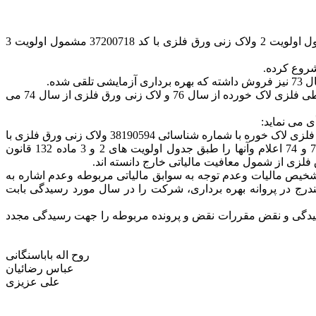
1- شرکت طی پروانه بهره برداری شماره 7009-1377/01/22 در زمینه تولید قوطی فلزی لاک خورده با کد ICGS به شماره 38190594 مشمول اولویت 2 ولاک زنی ورق فلزی با کد 37200718 مشمول اولویت 3
4- در متن رأی کمیسیون محترم تجدید نظر معافیت مالیاتی از تاریخ 1377/01/22 اعمال گردیده در صورتی که شروع فعالیت عملی تولید قوطی فلزی لاک خورده از سال 76 و لاک زنی ورق فلزی از سال 74 می
 می نماید:
حسب محتویات پرونده از جمله مندرجات پروانه بهره برداری شماره 7009 مورخ 1377/01/22 فعالیت تولیدی شرکت دردو زمینه تولید قوطی فلزی لاک خوره با شماره شناسائی 38190594 ولاک زنی ورق فلزی با
شماره شناسائی 37200718 بوده ومأمورین تشخیص مالیات ذیربط شروع بهره برداری واقعی از تولیدات مذکور را به ترتیب در سالهای 76 و 74 اعلام وآنها را طبق جدول اولویت های 2 و 3 ماده 132 قانون
خیص مالیات وعدم توجه به سوابق مالیاتی مربوطه وعدم اشاره به
ندرج در پروانه بهره برداری، شرکت را در سال مورد رسیدگی بابت
ص رسیدگی و نقض مقررات نقض و پرونده مربوطه را جهت رسیدگی مجدد
روح اله باباسنگانی
عباس رضائیان
علی عزیزی