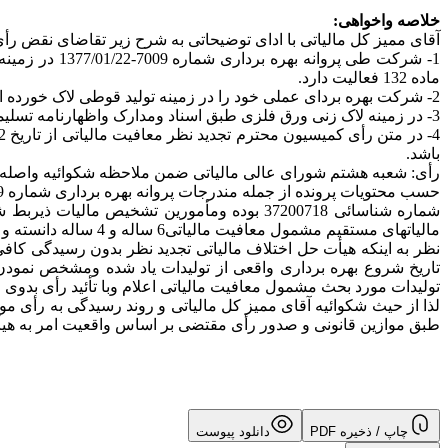
خلاصه واخواهی:
آقای ممیز کل مالیاتی با ادای توضیحاتی به شرح زیر تقاضای نقض ر
ماده 132 فعالیت دارد.
2- شرکت بهره بردای عملی خود را در زمینه تولید قوطی لاک خورده از سال 76 با فروش 916 094 333 3 ریال مندرج در اظهارنامه تسلیمی شروع کرده.
3- در زمینه لاک زنی ورق فلزی طبق اسناد ومدارک واظهارنامه تسلیمی و تشخیص حوزه مالیاتی فعالیت عملی از اول سال 74 می باشد، سال 73 نیز فروش داشته که بهره برداری آزمایشی تلقی شده.
باشد.
رأی: شعبه هشتم شورای عالی مالیاتی ضمن ملاحظه شکوائیه واصله وپ
مالیاتهای مستقیم مشمول معافیت مالیاتی6 ساله و 4 ساله دانسته و به همین استناد مودی را در سال عملکرد 78 بابت فعالیت لاک زنی ورق فلزی از شمول معافیت مالیاتی خارج دانسته اند.
نظر به اینکه هیأت حل اختلاف مالیاتی تجدید نظر بدون رسیدگی ک
تاریخ شروع بهره برداری واقعی از تولیدات یاد شده ومشخص نمودن 
تولیدات مورد بحث مشمول معافیت مالیاتی اعلام وبا تأئید رأی بدوی
لذا از حیث شکوائیه آقای ممیز کل مالیاتی و روند رسیدگی به رأی 
طبق موازین قانونی و صدور رأی مقتضی بر اساس واقعیت امر به هیأت
چاپ / ذخیره PDF
دانلود پیوست