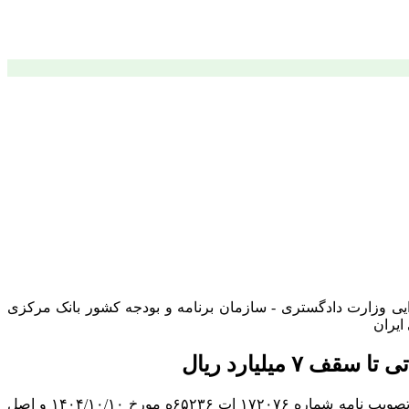
یی وزارت دادگستری - سازمان برنامه و بودجه کشور بانک مرکزی
ایران
میلیارد ریال
وزیران عضو کارگروه تضمین امنیت غذایی و بهبود معیشت مردم به استناد آئین نامه تضمین امنیت غذایی و بهبود معیشت مردم موضوع تصویب نامه شماره ۱۷۲۰۷۶ ات ۶۵۲۳۶ه مورخ ۱۴۰۴/۱۰/۱۰ و اصل