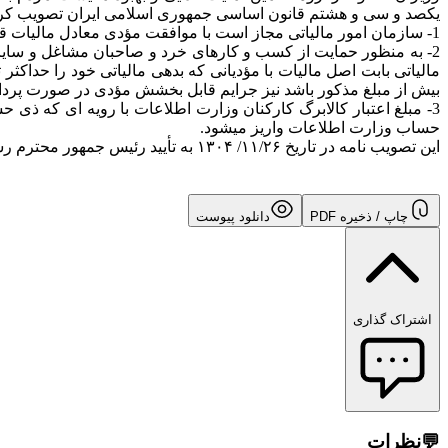
یکصد و سی و هشتم قانون اساسی جمهوری اسلامی ایران تصویب کرد
1- سازمان امور مالیاتی مجاز است با موافقت مؤدی معادل مالیات قابل استرداد آن مؤدی را از محل اوراق گام در اختیار خود (در چهارچوب قوانین) تسویه نماید.
2- به منظور حمایت از کسب و کارهای خرد و صاحبان مشاغل و سایر 
بیش از مبلغ مذکور باشد نیز جرایم قابل بخشش مؤدی در صورت پرداخت جرایم مازاد بر سق
3- مبلغ اعتبار کالابرگ کارکنان وزارت اطلاعات با رویه ای که ذی
حساب وزارت اطلاعات واریز میشود.
این تصویب نامه در تاریخ ۱۱/۲۶/ ۱۳۰۴ به تأیید رئیس جمهور محترم رسیده است.
چاپ / ذخیره PDF
دانلود پیوست
اشتراک گذاری
💬
نظرات