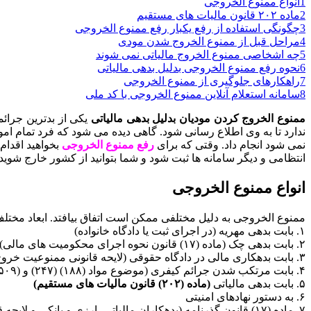
1
انواع ممنوع الخروجی
2
ماده ۲۰۲ قانون مالیات های مستقیم
3
چگونگی استفاده از رفع یکبار رفع ممنوع الخروجی
4
مراحل قبل از ممنوع الخروج شدن مودی
5
چه اشخاصی ممنوع الخروج مالیاتی نمی شوند
6
نحوه رفع ممنوع الخروجی بدلیل بدهی مالیاتی
7
راهکارهای جلوگیری از ممنوع الخروجی
8
سامانه استعلام آنلاین ممنوع الخروجی با کد ملی
ممنوع الخروج کردن مودیان بدلیل بدهی مالیاتی
یکی از بدترین جرائ
ندارد تا به وی اطلاع رسانی شود. گاهی دیده می شود که فرد تمام ام
نمی شود انجام داد. وقتی که برای
رفع ممنوع الخروجی
انتظامی و دیگر سامانه ها ثبت شود و شما بتوانید از کشور خارج شوید.
انواع ممنوع الخروجی
ممنوع الخروجی به دلیل مختلفی ممکن است اتفاق بیافتد. ابعاد مختلف
۱. بابت بدهی مهریه (در اجرای ثبت یا دادگاه خانواده)
۲. بابت بدهی چک (ماده (۱۷) قانون نحوه اجرای محکومیت های مالی)
۳. بابت بدهکاری مالی در دادگاه حقوقی (لایحه قانونی ممنوعیت خروج بدهکاران)
۴. بابت مرتکب شدن جرائم کیفری (موضوع مواد (۱۸۸) (۲۴۷) و (۵۰۹) قانون آیین دادرسی کیفری)
۵. بابت بدهی مالیاتی
(ماده (۲۰۲) قانون مالیات های مستقیم)
۶. به دستور نهادهای امنیتی
۷. ماده (۱۷) قانون گذرنامه (بدهکاران مالیاتی، ارزی و بانکی و لایحه قانونی ممنوعیت خروج بدهکاران)