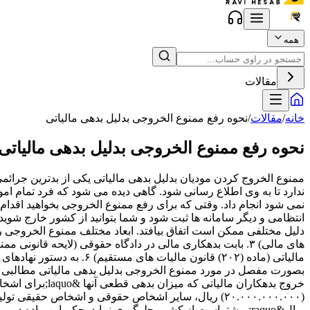
همه
مقالات
خانه
/
مقالات
/
نحوه رفع ممنوع الخروجی بدلیل بدهی مالیاتی
نحوه رفع ممنوع الخروجی بدلیل بدهی مالیاتی
ممنوع الخروج کردن مودیان بدلیل بدهی مالیاتی یکی از بدترین جرائمی است که می تواند یک مودی آن را تجربه کند چرا که وقتی سازمان امور مالیاتی شخصی را ممنوع الخروج می کند هیچ سامانه ای وجود ندارد تا به وی اطلاع رسانی شود. گاهی دیده می شود که فرد تمام امور خود را انجام داده تا یک سفر خارجی داشته باشد و در فرودگاه متوجه ممنوع الخروجی می شود که دیگر عملا بسیار دیر نیست و هیچ کاری نمی شود انجام داد. وقتی که برای رفع ممنوع الخروجی بخواهید اقدام کنید بعد از پرداخت بدهی و یا گذاشتن ضمانت معتبر نزد سازمان 10 روز کاری روند رفع ممنوع الخروجی طول می کشد تا در سامانه نیروی انتظامی و دیگر سامانه ها ثبت شود و شما بتوانید از کشور خارج شوید. اما برویم سراغ مهمترین مواد از قوانین مالیاتی در این حوزه تا این موضوع را بهتر بررسی کنیم. انواع ممنوع الخروجی ممنوع الخروجی به دلیل مختلفی ممکن است اتفاق بیافتد. ابعاد مختلف ممنوع الخروجی رو در ادامه شرح داده ایم: ۱. بابت بدهی مهریه (در اجرای ثبت یا دادگاه خانواده) ۲. بابت بدهی چک (ماده (۱۷) قانون نحوه اجرای محکومیت های مالی) ۳. بابت بدهکاری مالی در دادگاه حقوقی (لایحه قانونی ممنوعیت خروج بدهکاران) ۴. بابت مرتکب شدن جرائم کیفری (موضوع مواد (۱۸۸) (۲۴۷) و (۵۰۹) قانون آیین دادرسی کیفری) ۵. بابت بدهی مالیاتی (ماده (۲۰۲) قانون مالیات های مستقیم) ۶. به دستور نهادهای امنیتی ۷. ماده (۱۷) قانون گذرنامه (بدهکاران مالیاتی، ارزی و بانکی و لایحه قانونی ممنوعیت خروج بدهکاران) در این مقاله قصد داریم بصورت مفصل در مورد ممنوع الخروجی بدلیل بدهی مالیاتی مطالبی را بیان کنیم. ماده ۲۰۲ قانون مالیات های مستقیم ماده ۲۰۲- وزارت امور اقتصادی و دارایی یا سازمان امور مالیاتی کشور می‌تواند از خروج بدهکاران مالیاتی که میزان بدهی قطعی آنها &laquo;برای اشخاص حقوقی تولیدی دارای پروانه بهره‌برداری از مراجع قانونی ذی‌ربط از بیست درصد (۲۰٪) سرمایه ثبت‌شده و یا مبلغ بیست میلیارد (۲۰.۰۰۰.۰۰۰.۰۰۰) ریال، سایر اشخاص حقوقی و اشخاص حقیقی تولیدی از ده‌درصد (۱۰٪) سرمایه ثبت شده و یا هشت میلیارد (۸.۰۰۰.۰۰۰.۰۰۰) ریال و سایر اشخاص حقیقی از چهارصد میلیون (۴۰۰.۰۰۰.۰۰۰) ریال&raquo; بیشتر‌است از کشور جلوگیری نماید. حکم این ماده در مورد اشخاص عازم سفر واجب با درخواست و تأیید مراجع ذی‌ربط اعزام‌کننده مبنی بر میسور نبودن پرداخت بدهی مالیاتی مربوط، با اخذ تضمین لازم جاری نمی‌باشد. نکته اول: منظور از اشخاص حقیقی تولیدی، واحدهای تولیدی دارای مجوز تأسیس یا پروانه بهره برداری از مراجع ذیربط و یا پروانه کسب تولیدی از اتحادیه ذی‌ربط می‌&shy;باشند. نکته‌ دوم: در مورد ارجحیت میزان سرمایه ثبت شده و یا مبلغ مشخص شده، هر کدام کمتر باشد ملاک عمل است. برای مثال در مورد اشخاص حقوقی تولیدی، چنانچه بیست درصد (۲۰٪) سرمایه ثبت شده کمتر از مبلغ بیست میلیارد ریال باشد مبنای عمل بیست درصد (۲۰٪) سرمایه ثبت شده بوده و در مواردی که بیست درصد (۲۰٪) مذکور بیش از پنج میلیارد ریال باشد مبلغ بیست میلیارد ریال (حدنصاب تعیین شده) ملاک عمل خواهد بود. (برگرفته از بخشنامه ۲۰۰/۹۴/۲۹ مورخ ۱۳۹۴/۰۳/۱۶) نکته سوم: براساس ماده (۲۵) قانون دائمی ارزش افزوده، ممنوع الخروجی موضوع ماده (۲۰۲) قانون مالیات های مستقیم به بدهی های مربوط به مالیات بر ارزش افزوده قابل تسری می باشد. نکته چهارم: ممنوع الخروجی فقط برای بدهی های قطعی مالیاتی اعمال می شود و در صورتیکه پرونده در فرایند دادرسی مالیاتی مطرح باشد، ممنوع الخروجی قابل اعمال نیست. نکته پنجم: واحدهای اجرای مستقر در سازمان مالیاتی باید یکماه قبل از اقدام به ممنوع الخروجی، به مودی اطلاع دهند و به هر تعداد آدرس مودی که در دسترس می باشد اطلاع رسانی و ابلاغ شود. چگونگی استفاده از رفع یکبار رفع ممنوع الخروجی درچه مواردی مودیان بدهکار مالیاتی می توانند از رفع یکبار ممنوع الخروجی استفاده نمایند؟ رئیس کل سازمان امورمالیاتی میتواند با توجه به اختیار حاصل از