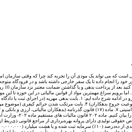
 ماده ۲۰۲ ق.م.م در موارد زیر اجازه یکبار خروج از کشور را برای مودیان مالیاتی بدهکار حسب مورد صادر نمایند: مراحل قبل از ممنوع الخروج شدن مودی نکته اول: در خصوص تکلیف آخرین مدیران اشخاص حقوقی نسبت به بدهی مالیاتی و اقدامات قانونی در خصوص توقیف اموال ماده (۲۱۸) و ممنوع الخروجی ماده (۲۰۲) باید بخشنامه ۲۳۰/۱۱/۶۶۰ توجه داشت: ۳. مدیر یا مدیران مسئول اشخاص حقوقی خصوصی موضوع ماده (۲۰۲) اصلاحی قانون مالیات های مستقیم مصوب ۱۳۸۰/۱۱/۲۷ مدیرانی هستند که وفق مادتین (۱۳۵) و (۱۴۳) قانون تجارت در مقابل اشخاص ثالث مسئولیت داشته و وظیفه اداره امور شخص حقوقی به عهده آنها بوده و اوراق مالیاتی و به تبع آن بدهی مالیاتی (صرف نظر از سال عملکرد) در دوران مدیریت آنان قطعی و با ایجاد شده باشد، لذا باتوجه به مفاد رای شماره ۳۰/۴/۱۳۵۴۳ مورخ ۱۳۷۸/۱۱/۲۵ هیات عمومی شورای عالی مالیاتی، اگر ختم دوره مدیریت مدیر قبلی در زمانی صورت گیرد که فرجه قانونی برای تسلیم اظهارنامه و صورت های مالی و یا ارسال مدارک مربوط به مالیات های تکلیفی و پرداخت مالیت های متعلق باقی باشد، مسئولیت و به تبع آن اعمال ضمانت اجرائی متوجه مدیر بعدی خواهد بود. همچنین بعنوان مثال چنانچه بدهی و مالیات های قطعی شرکت (صرف نظر از سال عملکرد آن) در دوران مدیریت مدیران قبلی تقسیط و چکهای مربوط به آن برای تادیه در سررسید مقرر تحویل اداره امور مالیاتی شده باشد، لیکن در دوران مدیریت مدیران بعدی وجوه آن تامین و پرداخت نگردد، مدیر یا مدیران بعدی مسئول بوده و اقدامات اجرائی قانونی بایستی نسبت به آنان صورت پذیرد. نکته دوم: براساس دستورالعمل های ارشادی که مکررا از سوی سازمان مالیاتی منتشر شده است، اداره مالیاتی باید ابتدا نسبت به توقیف اموال منقول و غیرمنقول اشخاص با رعایت آیین نامه ماده (۲۱۸) اقدام نماید و در صورتیکه نتایجی حاصل نشود اقدام به ممنوع الخروجی شخص نماید. در خصوص اشخاص حقوقی نیز ابتدا فرایند اجرائیات و توقیف اموال سپری شود و سپس نسبت به ممنوع الخروجی مدیرانی که دارای حق امضا بوده اند و بدهی مالیاتی در دوران مدیریت آنها حاصل شده اقدام نمایند. در این باره در بخشنامه ۲۰۰/۹۴/۲۵ مورخ ۱۳۹۴/۰۳/۱۶ بدین شرح آمده: به پیوست تصویر رأی هیأت عمومی دیوان عدالت اداری موضوع دادنامه شماره 1909 مورخ 27-11-1393 درخصوص &laquo;مغایرت رأی شماره 6544-4-30 - 13-6-1378 هیات عمومی شورای عالی مالیاتی با قانون، مبنی بر عدم امکان ممنوع الخروجی مدیران اشخاص حقوقی فاقد حق امضای اسناد تعهدآور بابت بدهی مالیاتی شخص حقوقی در دوران مدیریت آن ها&raquo; جهت اطلاع و اقدام لازم ارسال می&shy;گردد. باتوجه به رأی فوق&shy;الذکر صرفا مدیران دارای حق امضای اسناد تعهدآور (اعم از موظف و غیر موظف) را می توان ممنوع الخروج نمود. ضمنا توجه خواهند داشت با توجه به مفاد ماده 202 قانون مالیاتهای مستقیم، ابتدا مدیران صاحب امضاء مجاز فعلی و در صورت عدم امکان وصول مالیات، مدیرانی که بدهی قطعی مالیاتی شخص حقوقی مربوط به دوران مدیریت آنان و صاحب امضای مجاز بوده اند مسئولیت دارند. با صدور این بخشنامه کلیه بخشنامه های مغایر در خصوص ممنوع الخروجی موضوع ماده 202 قانون مالیاتهای مستقیم لغو می&shy;گردد. نکته سوم: در بخشنامه ۲۰۰/۹۳/۳۱ که در ادامه آمده نکات بسیار مهمی در خصوص اقدامات قبل از ممنوع الخروجی که واحد های وصول و اجراء باید رعایت کنند، را بیان کرده است. در نظر داشته باشید که در اجرای ماده (۲۰۲) واحدهای وصول و اجرای سازمان مالیاتی می توانند در صورتیکه بدهی شخص اعم از حقیقی یا حقوقی بیشتر از حدنصاب های اعلام شده در ماده (۲۰۲) باشند را اقدام به ممنوع الخروجی کنند اما باتوحه به حقوق مودی و محروم نشدن از حقوق اجتماعی چندین بخشنامه ارشادی صادر شده است که برخی از نکات مهم این بخشنامه ها در این مقاله بیان شده است. در ادامه توجه شما را به یک بخشنامه ارشادی دیگر جلب میکنم: پیرو بخشنامه شماره 11660/230/د مورخ 30/4/1392 در خصوص ممنوع الخروج نمودن بدهکاران مالیاتی، از آنجا که ممنوع الخروجی بدهکاران مالیاتی از کشور