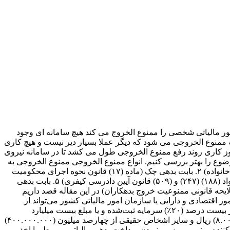
، محروم کردن آنان از حقوق اجتماعی شان محسوب می شود و چنین روالی در شرایط عادی برخلاف مصلحت و در تزاحم با اصول حکومت و مغایر اصل اساسی ضرورت اعتماد و احترام متقابل بین دولت و مردم است و با تأکید بر اهمیت ویژه بر آزادی های شخصی و حقوق اجتماعی افراد و لزوم استفاده از سایر ظرفیتها و ابزارهای قانونی در وصول حقوق حقه دولت و بنا به اختیار حاصل از مقررات ماده (۲۰۲) قانون مالیاتهای مستقیم، بدینوسیله مقرر می دارد در خصوص ممنوع الخروجی مودیان دارای بدهی مالیاتی قطعی شده(اعم از اشخاص حقیقی و یا مدیران اشخاص حقوقی حسب مقررات مربوط) به شرح زیر اقدام شود: ۱. ضمن استفاده از کلیه ظرفیتها، ابزارها و اختیارات قانونی نسبت به شناسایی اموال، مطالبات و سایر دارایی های مودی اقدام گردد. ۲. برای شناسایی دارایی ها و نشانی واقعی مودیانی که در نشانی قانونی اعلامی حضور ندارند، حسب مورد از مراجعی که می توانند اطلاعات مذکور را داشته باشند، در اجرای مواد (۲۳۰) و (۲۳۱) اقدام نموده و سپس نسبت به ابلاغ اوراق مالیاتی به هر دو محل، نشانی واقعی و قانونی اعلام شده اقدام نمایند. به عنوان مثال در خصوص نشانی از اداره ثبت شرکتها، ثبت احوال و یا اتاقهای بازرگانی یا اصناف و امثالهم و در مورد اموال و دارایی ها از سازمان ثبت اسناد و املاک کشور، شرکت مخابرات، شرکت سپرده سرمایه گذاری مرکز اوراق بهادار و تسویه وجوه و ... استعلام نمایند. ۳. اقدامات اجرایی به منظور وصول بدهی های مالیاتی اینگونه مودیان می بایست از طریق توقیف و برداشت از حسابهای بانکی مودی، وصول مطالبات مودی نزد اشخاص ثالث، فروش و حراج اموال توقیف شده و سایر ابزارهای مشابه صورت پذیرد. ۴. چنانچه استفاده از ابزارهای قانونی و راهکارهای اجرایی منجر به وصول مالیات نگردید، نسبت به ممنوع الخروجی بدهکاران مالیاتی بر اساس مبالغ بدهی مالیاتی تعیین شده در بخشنامه شماره 24246/200 مورخ 28/12/1392 اقدام گردد. ۵. در راستای بخشنامه های صادره، ضروری است ادارات یا واحدهای وصول و اجراء قبل از پیشنهاد ممنوع الخروج نمودن اشخاص، ضمن ابلاغ "اخطار قبل از ممنوع الخروجی" و انقضای مهلت یک ماه از تاریخ ابلاغ نسبت به ممنوع الخروج نمودن مودی اقدام نمایند. ۶. پس از ممنوع الخروج شدن مودی دارای بدهی مالیاتی توسط مراجع ذی صلاح، می بایست مراتب توسط اداره امور مالیاتی مربوط به مودی مالیاتی نیز اعلام گردد. مجددا تأکید می نماید، چنانچه نشانی های متفاوتی از مودی در دست باشد موارد بندهای (۵) و (۶) به کلیه نشانی های مذکور ابلاغ شود. چه اشخاصی ممنوع الخروج مالیاتی نمی شوند به استناد بخشنامه ۳۳۸۱۱/۳۵۳۲/۲۳۰ مورخ ۱۳۸۲/۰۶/۲۵ در خصوص اشخاصی که از ممنوع الخروجی موضوع ماده (۲۰۲) مصونیت دارند، به شرح ذیل یاد می کند: ادارات کل مالیاتی از درخواست ممنوعیت خروج از کشور در مورد اشخاص ذیل اجتناب نمایند: الف) اشخاصی که اموال و دارائیهای آنها در اجرای حکم حکومتی حضرت امام خمینی (ره) و با احکام قطعی دادگاهها و با قانون حفاظت و توسعه صنایع ایران و با سایر قوانین موضوعه مصادره یا ملی اعلام گردیده و با بهره برداری ازآنها به جهت قانونی از عهده مالک خارج شده باشد, مشروط براینکه ایجاد بدهی مالیاتی ناشی از تعلق مالیات به همان اموال ودارائیها با درآمد مربوط به آنها باشد. ب) ورشکستگان براساس گواهی اداره تصفیه امور ورشکستگی ج) اشخاصی که بدهی آنها مالیاتی نبوده و صرفا وظیفه وصول آن بدهیها در اجرای ماده (۴۸) قانون محاسبات عمومی کشور و سایر قوانین موضوعه به وزارت اموراقتصادی و دارائی با سازمان مالیاتی کشور احاطه شده باشد. د) مدیر و مدیران مسئول اشخاص حقوقی دولتی , نهادها و موسسات عمومی غیردولتی و شرکتهای تحت پوشش آنها به استثنای مدیران موضوع ماده واحده قانون فهرست نهادها و موسسات عمومی غیر