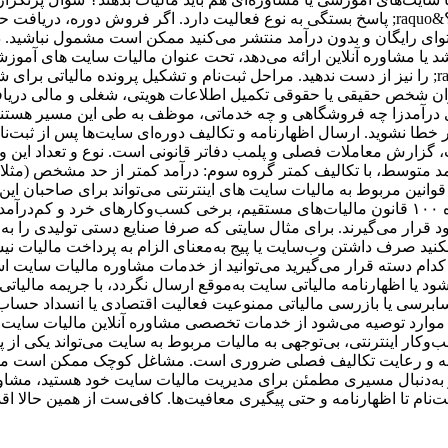
است که &laquo;اگر فقط محتوای آموزشی تولید کنیم، مالیات داریم؟&raquo; پاسخ بستگی به نوع فع
ای رایگان و بدون درآمد منتشر می‌کنید ممکن است مشمول نباشید. داش
یا مشاوره آنلاین ارائه می‌دهد، تحت عنوان مالیات سایت های آموزشی 
مقاله &laquo; مالیات کسب و کارهای اینترنتی: آنچه باید بدانید! &raquo; را نیز از دست ندهید. مراحل ثبت
ود به سامانه tax.gov.ir ثبت‌نام اولیه به عنوان شخص حقیقی یا حقوقی تکمیل اطلاعات هویتی
رآمدزا چه فروشگاهی و چه خدماتی، موظف به طی این مسیر هستند. اگر
طا نشوید. ارسال اظهارنامه و تکالیف دوره‌ای سایت‌ها پس از ثبت‌نا
ت، گزارش معاملات فصلی و پلمب دفاتر قانونی است. نوع و تعداد این 
قوانین مربوط به مالیات سایت های اینترنتی می‌تواند برای صاحبان این
معافیت مالیاتی سایت‌ها | چه کسانی مالیات نمی‌دهند؟ بر اساس ماده ۱۰۰ قانون مالیات‌های مستقیم،
قرار می‌گیرند. برای مثال سایتی که صرفا صنایع دستی تولیدی را به
ید صرف داشتن وب‌سایت یا پیج به‌معنای الزام به پرداخت مالیات 
کدام دسته قرار می‌گیرید می‌توانید از خدمات مشاوره مالیات سایت است
شود یا اظهارنامه مالیاتی سایت به‌موقع ارسال نگردد، با جریمه مال
 ۳۰٪ مالیات متعلقه) دعوت به حسابرسی یا بازرسی مالیاتی ممنوعیت فعالیت اقتصادی 
ین موارد توصیه می‌شود از خدمات تخصصی مشاوره آنلاین مالیات سایت ا
‌وکار اینترنتی، بی‌توجهی به مالیات مربوط به سایت می‌تواند یکی از پره
ظهارنامه و رعایت تکالیف فصلی ضروری است. مشاغل کوچک ممکن است مش
وید و به‌دنبال مسیری مطمئن برای مدیریت مالیات سایت خود هستید، مشا
ام تا اظهارنامه و حتی پیگیری معافیت‌ها. کافی‌ست از همین حالا اقدا