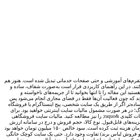
پلتفرم‌های آموزشی و حتی صفحات خدماتی تبدیل شده است. هنوز هم
ع کنند. در این راهنمای کاربردی قرار است به‌صورت شفاف، ساده و
این مقاله را تا انتها بخوانید تا از جریمه‌های ناخواسته و
باورند که چون فعالیت آن‌ها فقط در فضای مجازی انجام می‌شود پس
ده‌تر اگر از طریق یک سایت شخصی، پیج اینستاگرام یا فروشگاه
زرگ؛ در هر صورت مشمول مالیات سایت اینترنتی خواهید بود. برای
درک بهتر شرایط قانونی و آشنایی با استثناها و معافیت‌ها حتما مقاله &laquo; صفر تا صد مالیات فروشگاه اینترنتی | قوانین و معافیت‌ها و نکات کلیدی &raquo; را نیز مطالعه کنید. مالیات سایت فروشگاهی
نه‌های قابل‌قبول. نوع کالا، حجم فروش و درج در سامانه ارزش
افزوده نیز در تعیین میزان مالیات موثر هستند. فرض کنید یک سایت فروش ابزار، در سال ۵۰۰ میلیون تومان فروش داشته و ۳۵۰ میلیون تومان هزینه ثبت کرده است. سود خالص ۱۵۰ میلیون تومان خواهد بود
اسطه‌ای (مثل خرید و فروش لباس برند) تفاوت وجود دارد. حتی یک سایت کوچک خانگی
ری که بسیاری از صاحبان سایت‌های آموزش آنلاین می‌پرسند این