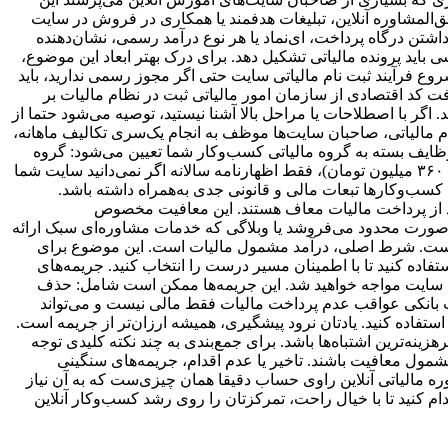
الیت دارد. اگر فروش دوره، دریافت حق‌المشاوره آنلاین، تبلیغات هدفمند یا همکاری در فروش در سایت
تن درگاه پرداخت، ای‌نماد یا هر نوع درآمد رسمی، نشان‌دهنده
باید پرونده مالیاتی تشکیل دهد. برای درک بهتر ابعاد این موضوع،
‌نام و تشکیل پرونده مالیاتی برای شروع فرآیند ثبت‌ نام مالیاتی سایت حتی اگر مجوز رسمی ندارید، باید
، شغلی و مالی دریافت کد اقتصادی از سازمان امور مالیاتی ثبت در نظام مالیات بر
 با اصطلاحات یا مراحل بالا آشنا نیستید، توصیه می‌شود حتما از
م مالیاتی، صاحبان سایت‌ها موظف به انجام یک‌سری تکالیف ماهانه،
وظایف بسته به گروه مالیاتی کسب‌وکار شما تعیین می‌شود: گروه
اول: درآمد بالا، موظف به ارسال کامل همه گزارش‌ها گروه دوم: درآمد متوسط، با تکالیف کمتر گروه سوم: درآمد کمتر از حد مشخص (مثلا ۳۶۰ میلیون تومان)، فقط اظهارنامه سالانه اگر نمی‌دانید سایت‌ شما
 کسب‌وکارها تبعات مالی و قانونی جدی به‌همراه داشته باشد.
 برخی کسب‌وکارهای خرد و کم‌درآمد از پرداخت مالیات معاف هستند. این معافیت مخصوص
‌صورت محدود می‌فروشد یا وبلاگی که خدمات مشاوره‌ای سبک ارائه
نیست. شرط اصلی، درآمد مشمول مالیات است. این موضوع برای
فاده کنید تا با اطمینان مسیر درست را انتخاب کنید. جریمه‌های
یاتی سایت مواجه خواهید شد. این جریمه‌ها ممکن است شامل: حذف
یا انسداد حساب بانکی عواقب عدم پرداخت مالیات فقط مالی نیست و می‌تواند
ستفاده کنید. یادتان نرود پیشگیری، همیشه ارزان‌تر از جریمه است.
زینه‌ترین اشتباه‌ها باشد. برای جمع‌بندی به چند نکته کلیدی توجه
مول معافیت باشند. تاخیر یا عدم اقدام، جریمه‌های سنگینی
وره مالیاتی آنلاین راوی حساب دقیقا همان چیزی‌ست که به آن نیاز
م کنید تا با خیال راحت، تمرکزتان را روی رشد کسب‌وکار آنلاین‌