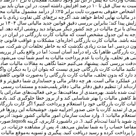
زمانی جالب می‌شود که بدانید نرخ نهایی مالیات برای برخی گروه‌ها نسبت به سال قبل ت
حقیقی به صورت پلکانی (از ۱۵٪ تا 25 ٪ بسته به درآمد سالانه) 
ر مالیات نهایی لحاظ خواهد شد. اگرچه نرخ‌های کلی تفاوت زیادی با سا
سازمان ا
ی با نرخ مالیات در چند کشور دیگر می‌تواند دید روشنی ارائه دهد. این م
ا توجه به این جدول مشخص است که مالیات کارت بازرگانی در ایران در
ی داشته باشد. مالیات کارت بازرگانی اجاره‌ای: مشکلات و عواقب قانونی
 بدون دردسر. اما مدت زیادی نگذشت که به خاطر تخلفات آن شرکت، می
 بازرگانی ظاهرا یک راه درآمد آسان است؛ اما در واقع یکی از پرری
 هر تخلف، واردات یا عدم پرداخت مالیات به اسم شما ثبت می‌شود. برخ
ه‌دقت بررسی کنید. پیشنهاد می‌کنیم حتما نگاهی به مقالات مالیات صادر
کنید مالیات کارت بازرگانی چیزی نیست که بتوان آن را به دیگران واگ
 دارد که بدون تخلف، مالیات کارت بازرگانی را به‌صورت قانونی کاهش 
 عملکرد مالی است. هر چه دفاتر مالی و حسابداری شما دقیق‌تر و قاب
‌اند از: تنظیم دقیق دفاتر مالی: دفاتر پلمب‌شده و مستندات رسمی به
بت شده باشند. بهره‌مندی از معافیت‌ها: برخی فعالیت‌های صادراتی یا
ط کاهش مالیات را بهتر شناسایی کند و از بروز خطا جلوگیری کند. یاد
کارت بازرگانی خود را استعلام و پرداخت کنیم؟ اگر کارت بازرگانی 
ی از تمدید کارت یا حتی صدور اجراییه شود. خوشبختانه این روزها فرای
کنید. این بخش اطلاعات کاملی از وضعیت بدهی‌ها، سوابق پرداخ
 پرداخت کرده و رسید دریافت کنید. پیگیری و تسویه به‌موقع مالیات ب