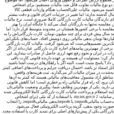
ا ۱۰ درصد افزایش داشته است. در این میان باید بین دو نوع مالیات تفاوت قائل شد: مالیات مستقیم: برای اشخاص
و برای اشخاص حقوقی به‌صورت ثابت برابر ۲۵٪ از درآمد مشمول مالیات محاسبه می‌شود. مالیات علی‌الحساب: هنگام واردات قطعی کالا
ل گذشته ندارند؛ اما تغییر در جزئیات اجرای قانون و دقت بیشتر
مور مالیاتی باعث شده بار مالی برخی بازرگانان در عمل افزایش پیدا کند؛ بنابراین بررسی دقیق قوانین جدید مالیاتی سال ۱۴۰۴ برای دارندگان مالیات کارت بازرگانی کاملا ضروری است. نرخ مالیات
قایسه نه‌تنها به بازرگانان کمک می‌کند تا جایگاه ایران را بهتر
 مقایسه با برخی کشورها همچنان در محدوده متوسط قرار دارد؛ اما
 چند سال پیش فردی برای چند میلیون تومان، کارت بازرگانی‌اش را به
لیاردها تومان بدهی مالیاتی روی دوشش افتاد، حساب‌های بانکی‌اش
سک‌ترین تصمیم‌هایی‌ست که می‌شود گرفت. مالیات کارت بازرگانی
ی از مهم‌ترین پیامدهای اجاره کارت بازرگانی عبارت‌اند از: اگر
ات در ایران و نحوه رفع تعهد ارزی حاصل از صادرات بیندازید. این
ذار کرد؛ مسئولیت آن همیشه بر عهده دارنده قانونی کارت باقی
داد؟ پاسخ مثبت است. البته اگر با راهکارهای درست آشنا باشید.
ل استناد تر باشد، احتمال دریافت جرایم و پرداخت‌های اضافی کمتر
‌شدت در میزان مالیات اثر می‌گذارند. ثبت هزینه‌های واقعی:
 مناطق آزاد مشمول معافیت‌های مالیاتی هستند که کمتر به آن‌ها
مان نرود که راه فرار مالیاتی راه پرخطری است؛ اما کاهش قانونی
دارید، یکی از مهم‌ترین وظایف شما، پیگیری وضعیت مالیاتی‌تان
ند استعلام و پرداخت مالیات کارت بازرگانی کاملا الکترونیکی شده
و فقط کافی است مراحل زیر را دقیق دنبال کنید. راهنمای گام‌به‌گام استعلام مالیات: 1. وارد سایت سازمان امور مالیاتی کشور شوید: آدرس سامانه: my.tax.gov.ir 2. با استفاده از کد ملی (برای اشخاص
حقیقی) یا شناسه ملی (برای اشخاص حقوقی) وارد حساب کاربری خود شوید یا ابتدا ثبت‌نام کنید. 3. در داشبورد کاربری، گزینه &laquo;صورت‌حساب مالیاتی&raquo; یا &laquo;بدهی مالیاتی&raquo; را انتخاب
ت و مفاصا حساب را به شما نمایش می‌دهد. 4. پس از مشاهده جزئیات، در صورت وجود بدهی، گزینه پرداخت الکترونیکی فعال می‌شود.
ازرگانی یکی از پیش‌نیازهای اصلی برای تمدید کارت یا استفاده مجدد