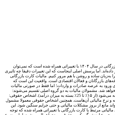
کارت بازرگانی دروازه ورود به دنیای تجارت است؛ اما پشت این مجوز، مسئولیت‌های مهمی مثل پرداخت مالیات وجود دارد. مالیات کارت بازرگانی در سال ۱۴۰۴ با تغییراتی همراه شده است که نمی‌توان
اده‌اند. اما پرسش اصلی اینجاست که این تغییرات دقیقا چه تاثیری
 را به‌زبان ساده و روشن با هم مرور کنیم. مالیات کارت بازرگانی
ه‌های بازرگانان و فعالان اقتصادی است. واقعیت این است که
ی ورود به عرصه صادرات و واردات؛ اما فقط در صورتی مالیات
نخواهد شد. مشمولان مالیات به دو گروه اصلی تقسیم می‌شوند:
اشخاص حقیقی: افرادی که به‌صورت انفرادی فعالیت می‌کنند. مالیات آن‌ها طبق نرخ‌های پلکانی ماده ۱۳۱ قانون مالیات‌های مستقیم محاسبه می‌شود (از ۱۵٪ تا 25٪ بسته به میزان درآمد). اشخاص حقوقی:
 این دو گروه در نحوه محاسبه و نرخ مالیاتی آن‌هاست. همچنین اشخاص حقوقی معمولا مشمول
اند مانع از بروز مشکلات مالیاتی و حتی جرایم سنگین شود. این
یت حرفه‌ای کسب‌وکار بازرگانی است. نرخ مالیات کارت بازرگانی در سال 1404 چقدر است؟ در سال ۱۴۰۴ نرخ‌های مالیاتی مرتبط با کارت بازرگانی با تغییراتی همراه شده که توجه
 خود جلب کرده است. برای مثال مالیات علی‌الحساب واردات که پیش از این نیز وجود داشت، همچنان با نرخ ۴ درصد از مجموع ارزش گمرکی و حقوق ورودی اعمال می‌شود. اما موضوع