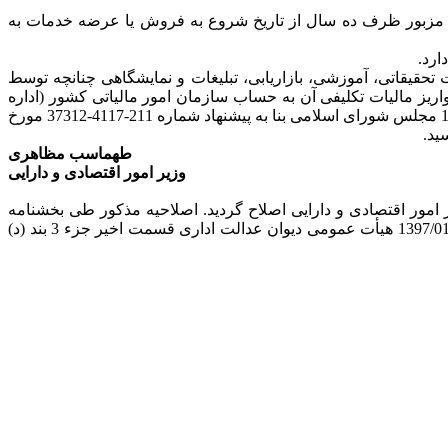
هزینه مزبور ظرف ده سال از تاریخ شروع به فروش یا عرضه خدمات به
مایشگاهی به منظور صادرات کالا و خدماتی که مشمول معافیت یا نرخ صفر مالیاتی نباشد.[1] انجام خدمات تحقیقاتی، آموزشی، بازاریابی، تبلیغات و نمایشگاهی چنانچه توسط
ز مالیات تکلیفی آن به حساب سازمان امور مالیاتی کشور (اداره
امور مالیاتی ذیربط) خواهد بود.[2] این آیین نامه در اجرای قسمت اخیر بند 8 ماده 148 اصلاحی قانون مالیات های مستقیم مصوب 1380/11/27 مجلس شورای اسلامی بنا به پیشنهاد شماره 211-4117-37312 مورخ
طهماسب مظاهری
وزیر امور اقتصادی و دارایی
 3 بند د آیین نامه اجرایی بند 8 ماده 148 قانون مالیات های مستقیم به موجب اصلاحیه شماره 32572 مورخ 1402/02/30 وزیر امور اقتصادی و دارایی اصلاح گردید. اصلاحیه مذکور طی بخشنامه
شماره 200/27165/د مورخ 1402/04/27 رئیس کل سازمان امور مالیاتی کشور ارسال شده است. [2]. به موجب دادنامه شماره 41 مورخ 1397/01/21 هیأت عمومی دیوان عدالت اداری قسمت اخیر جزء 3 بند (د)