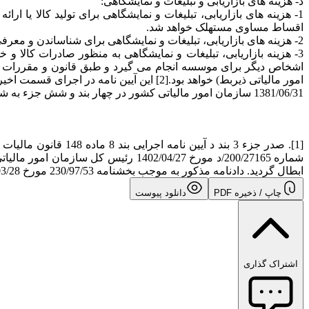
د- هزینه های بازاریابی و تبلیغات و نمایشگاهی:
1- هزینه های بازاریابی، تبلیغات و نمایشگاهی برای تولید کالا ی
اقساط مساوی مستهلک خواهد شد.
2- هزینه های بازاریابی، تبلیغات و نمایشگاهی برای شناساندن و معرفی کالا و همچنین عرضه خدمات که مستقیما با فعالیت موسسه ارتباط دارد.
اشخاص دیگر برای موسسه انجام می گیرد و طبق قانون و مقررات مش
1381/06/31 سازمان امور مالیاتی کشور در چهار بند و شش جزء به شرح فوق در تاریخ 1381/06/31 به تصویب وزیر امور اقتصادی و دارایی رسید.
ابطال گردید. دادنامه مذکور به موجب بخشنامه 230/97/53 مورخ 1397/03/28 معاون مالیات های مستقیم ارسال شده است.
چاپ / ذخیره PDF
دانلود پیوست
اشتراک گذاری