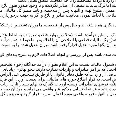
 رد یا درآمد مشخصه را تا حد معافیت متعلق تعدیل نمایند.
عمل سال 1368 و سنوات بعد قطعیت یافته اما برگ مالیات قطعی آن صادر نگردیده و با وج
 ممیزی متبوع تهیه و النهایه پس از ملاحظه و تایید ممیز کل مالیاتی
حی با لحاظ نمودن معافیت صادر و ابلاغ و اگر به جهت برخورداری ا
بی دیگری هم داشته اند و حال پس از قطعیت، ماموران تشخیص در تفکیک
ک از سایر درآمدها است (مثلا در موارد قطعیت پرونده به لحاظ عد
رگ مالیات قطعی یا اصلاحی آن یا اعلامیه با ملحوظ داشتن درآمد مذ
 آن یکجا مورد تعدیل قرارگرفته باشد میزان تعدیل شده را به نسبت 
ول مالیات نسبت به این اقلام بعنوان درآمد جداگانه (خواه تشخیص از 
اجعی که بر امر صادرات و واردات نظارت دارند، بنحو تهاتری (پایاپا
 حاصل از واردات که طبق دفاتر قانونی یا از طریق تشخیص علی الرا
فرش است. به قرار اطلاع حوزه های مالیاتی برای بدست آوردن این ق
 اینکه فرشهای صادراتی وسیله ارزیاب گمرک به بهای بسیار نازل اریا
 در نتیجه قرینه احتسابی مذکور غیر واقعی می نماید و مودیان ذیربط 
لنهایه قرینه واقعی مورد اعمال ضریب قرار گیرد و ممیزین کل و هیا