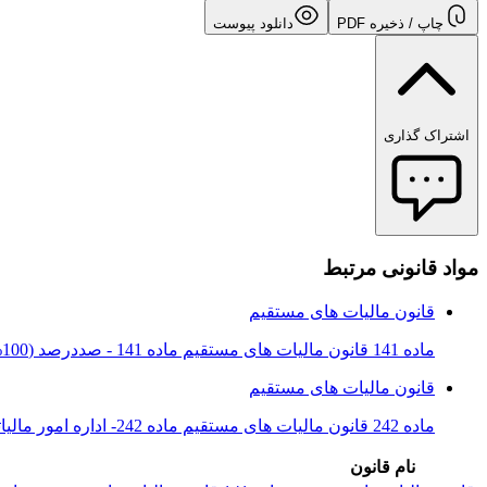
چاپ / ذخیره PDF
دانلود پیوست
اشتراک گذاری
مواد قانونی مرتبط
قانون مالیات های مستقیم
ماده 141 قانون مالیات های مستقیم ماده 141 - صددرصد (100%) درآمد حاصل از صادرات خدمات و کالاهای غیرنفتی و محصولات بخش کشاورزی و بیس...
قانون مالیات های مستقیم
ماده 242 قانون مالیات های مستقیم ماده 242- اداره امور مالیاتی موظف است در هر مورد که به علت اشتباه در محاسبه، مالیات اضافی دریافت...
نام قانون