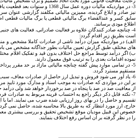
رعایت معافیت قانونی مورد بحث اتخاذ تصمیم و برگ تشخیص مالیات را
3-­ در مواردیکه مالیات دوره 
نیز صادر و ابلاغ گردیده، ممیزین مالیاتی مکلفند گزارشی عنوان سر
سابق کسر و عندالقضاء برگ مالیاتی قطعی یا برگ مالیات قطعی اصلا
اطلاع مودی برسانند.
4- چنانچه صادر کنندگان علاوه بر فعالیت صادراتی، فعالیت های جن
است بطریق زیر اقدام گردد:
الف) در مواردیکه میزان درآمد ناشی از صادرات کاملا مشخص و منف
های مختلف طبق گزارش تعیین مالیات بطور جداگانه مشخص می باشد) ب
ب) اگر درآمد توسط مراجع حل اختلاف بدون قید و تفکیک اقلام مختلف
نموده اقدامات بعدی را به ترتیب فوق معمول دارند.
مستقیم مسترد گردد.
6- یاد آور می شود فروش و تبدیل ارز حاصل از صادرات معاف، سبب شم
بر این در مواردی که صادرات به موجب اسناد و مدارک مورد تایید مر
از معافیت صد در صد یا پنجاه در صد برخوردار خواهد شد ولی درآمد
7- نکته قابل ذکر دیگر راجع به احتساب قرینه مربوط به صادرات 
تقسیم و حاصل را در بهای روز ارزیابی شده ضرب می نمایند. اما با
خارج، ارز مورد انتظار که به طریق بالا محاسبه شده، حاصل نمی گردد،
خصوص این قبیل مودیان موقع تشخیص تحقیق و بررسی بیشتری معمول و ا
را در نظر گرفته بر آن اساس رفع اختلاف بنمایند.