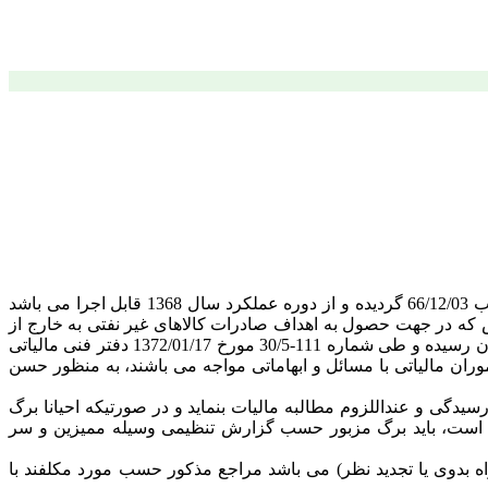
طبق ماده 41 قانون اصلاح مواردی از قانون مالیات های مستقیم مصوب 71/02/07 که جایگزین ماده 141 قانون مالیات های مستقیم مصوب 66/12/03 گردیده و از دوره عملکرد سال 1368 قابل اجرا می باشد
 که در جهت حصول به اهداف صادرات کالاهای غیر نفتی به خارج از
کشور صادر شوند از مالیات معاف شده اند و از طرفی فهرست کالاهای مشمول ماده موصوف در تاریخ 1371/12/16 به تصویب هیات وزیران رسیده و طی شماره 111-30/5 مورخ 1372/01/17 دفتر فنی مالیاتی
ان مالیاتی با مسائل و ابهاماتی مواجه می باشند، به منظور حسن
یدگی و عنداللزوم مطالبه مالیات بنماید و در صورتیکه احیانا برگ
قی است، باید برگ مزبور حسب گزارش تنظیمی وسیله ممیزین و سر
اه بدوی یا تجدید نظر) می باشد مراجع مذکور حسب مورد مکلفند با