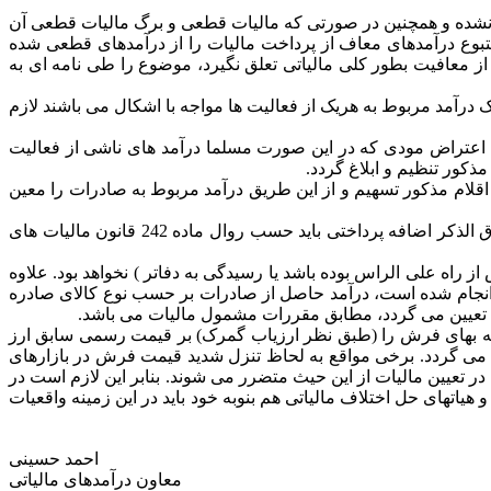
ود صدور هنوز ابلاغ نشده و همچنین در صورتی که مالیات قطعی و برگ مالیات قطعی آن
 متبوع درآمدهای معاف از پرداخت مالیات را از درآمدهای قطعی شده
ز معافیت بطور کلی مالیاتی تعلق نگیرد، موضوع را طی نامه ای به
 درآمد مربوط به هریک از فعالیت ها مواجه با اشکال می باشند لازم
م اعتراض مودی که در این صورت مسلما درآمد های ناشی از فعالیت
کور تنظیم و ابلاغ گردد.
اقلام مذکور تسهیم و از این طریق درآمد مربوط به صادرات را معین
5- در تمامی موارد پیش گفته چنانچه مالیاتی مازاد بر حد مقرر پرداخت شده باشد پس از بررسی و انجام اصلاحات لازم به شرح بندهای فوق الذکر اضافه پرداختی باید حسب روال ماده 242 قانون مالیات های
راه علی الراس بوده باشد یا رسیدگی به دفاتر ) نخواهد بود. علاوه
ی) انجام شده است، درآمد حاصل از صادرات بر حسب نوع کالای صادره
س تعیین می گردد، مطابق مقررات مشمول مالیات می باشد.
رینه بهای فرش را (طبق نظر ارزیاب گمرک) بر قیمت رسمی سابق ارز
ب می گردد. برخی مواقع به لحاظ تنزل شدید قیمت فرش در بازارهای
در تعیین مالیات از این حیث متضرر می شوند. بنابر این لازم است در
تهای حل اختلاف مالیاتی هم بنوبه خود باید در این زمینه واقعیات
احمد حسینی
معاون درآمدهای مالیاتی