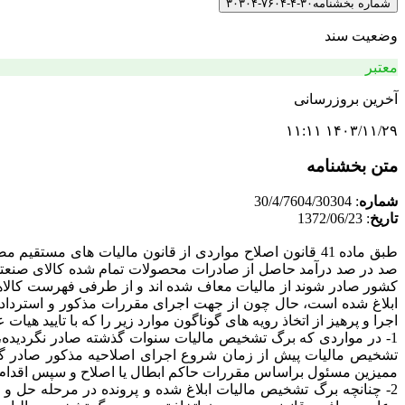
شماره بخشنامه
۳۰-۴-۷۶۰۴-۳۰۳۰۴
وضعیت سند
معتبر
آخرین بروزرسانی
۱۴۰۳/۱۱/۲۹ ۱۱:۱۱
متن بخشنامه
شماره
: 30/4/7604/30304
تاریخ
: 1372/06/23
صد در صد درآمد حاصل از صادرات محصولات تمام شده کالای صنعتی و
ابلاغ شده است، حال چون از جهت اجرای مقررات مذکور و استرداد م
اجرا و پرهیز از اتخاذ رویه های گوناگون موارد زیر را که با تایید ه
1-­ در مواردی که برگ تشخیص مالیات سنوات گذشته صادر نگردیده، 
تشخیص مالیات پیش از زمان شروع اجرای اصلاحیه مذکور صادر گرد
ممیزین مسئول براساس مقررات حاکم ابطال یا اصلاح و سپس اقدام به
2-­ چنانچه برگ تشخیص مالیات ابلاغ شده و پرونده در مرحله حل و