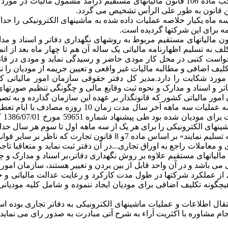
2- آیین نامه مربوط به چگونگی تنظیم صورتهای مالی نهایی... به موجب ماده 106 قانون ما
سه ماه یکبار خلاصه عملیات داده شده به ماشینهای الکترونیکی را حداکثر
مه برای این شرکتها گردیده است.
رتی که در آیین نامه یاد شده برابر تصریح تبصره 2 ماده 95 قانون مالیاتهای مستقیم مربوط به روشها
قانون مالیاتهای مستقیم، تنها در ماده 100 مودیان مکلف به تسلیم اظهارنامه مالیاتی یک ساله آن
رخواست کتبی در محل کار مودی حاضر و رسیدگی نماید و مودی در قانو
لیف اضافی و مطالبه مالیات غیر واقعی و تعیین جریمه از مودیان را ندا
مورد بحث برای رعایت حال مودیان و به دلیل اینکه بر
می 
شینهای الکترونیکی را برای هر یک از سه ماهه اول تا سوم هر سال ح
تجارت که ناظر بر سایر قوانین مالی و تجاری است،
و معاملات راجع به اوراق تجاری...در آن دفتر ثبت نماید و متعاقبا تاجر
ت مجازی می باشد و در آن واحد قابل از بین بردن و تغییر هستند، سازمان 
فی از عملکرد شرکتها در طول مدت کارکرد و رعایت عدالت مالیاتی و ح
 قسمت اخیر ماده 17 آیین نامه موصوف هیچگونه تکلیف اضافی برای مودیان ایجاد ننموده 
هدف تصویب کننده صرفا انتقال اطلاعات و عملیات ماشینهای الکترونیکی به دفاتر 
م مشاوره با اکثریت آراء به شرح آتی مبادرت به صدور رای می نماید.