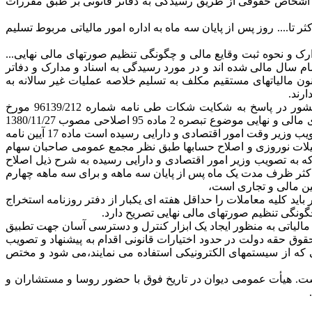
لیاتهای مستقیم درآمد مشمول مالیات در مورد اشخاص حقوقی از طریق رسیدگی به دفاتر قانونی بر طبق مقررات
 تا.... روز پس از پایان سه ماه به اداره امور مالیاتی مربوط تسلیم
ی نگهداری دفاتر و اسناد و مدارک و نحوه ثبت وقایع مالی و چگونگی تنظیم صورتهای مالی نهایی...
 هم تا چهار ماه بعد از اتمام سال مالی شده اند و در مورد رسیدگی به اسناد و مدارک و دفاتر
ن مالیاتهای مستقیم مکلف به تسلیم خلاصه عملیات غیر سالانه به
رند.
لذا تقاضای رسیدگی و ابطال آیین نامه فوق الذکر در قسمت های مورد شکایت را دارد.مدیر کل دفتر حقوقی سازمان امور مالیاتی کشور در پاسخ به شکایت شکات طی نامه شماره 96139/212 مورخ
1387/09/23 اعلام داشته است، آیین نامه مربوط به روش نگهداری دفاتر و اسناد و مدارک و نحوه ثبت وقایع مالی و چگونگی تنظیم صورتهای مالی و نهایی موضوع تبصره 2 ماده 95 اصلاحی مصوب 1380/11/27
قانون مالیاتهای مستقیم در اجرای وظایف و اختیارات قانونی سازمان امور مالیاتی کشور که قانونگذار بر عهده این سازمان گذارده و به تصویب وزیر وقت امور اقتصادی و دارایی رسیده است ماده 17 آیین نامه
ای تسلیم خلاصه عملیات سه ماهه آخر سال مدت زمان 10 روزه مصادف با ایام تعطیلات نوروزی و اصلاح حسابها طبق نظر مجمع عمومی صاحبان سهام
باشد و برای آنکه موجب بروز مشکلاتی در ارسال خلاصه عملیات برای مودیان شده بود طی پیشنهاد شماره 59651 مورخ 1386/07/01 که به تصویب وزیر امور اقتصادی و دارایی رسیده به شرح ذیل اصلاح
داکثر ظرف مدت یک ماه پس از پایان سه ماهه و برای سه ماهه چهارم
 باید کلیه معاملات را حداقل هفته ای یکبار از دفتر روزنامه استخراج
امور مالیاتی به منظور ایجاد یک ابزار کنترل و دسترسی آسان جهت تطبیق
قوق حقه دولت در حدود اختیارات قانونی اقدام به پیشنهاد و تصویب
و شامل کلیه مودیانی که از سیستمهای الکترونیکی استفاده می نمایند،می شود و مختص
تجاری بوده است. هیأت عمومی دیوان در تاریخ فوق با حضور روسا و مستشاران و