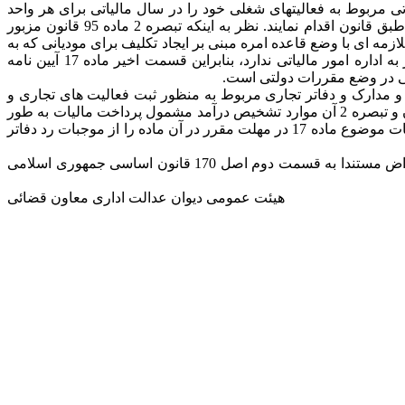
 نامه مالیاتی مربوط به فعالیتهای شغلی خود را در سال مالیاتی برای هر واحد
شغلی با رعایت مقررات تنظیم و تا آخر تیر ماه سال بعد به اداره امور مالیاتی محل شغل خود تسلیم و نسبت به پرداخت مالیات متعلقه طبق قانون اقدام نمایند. نظر به اینکه تبصره 2 ماده 95 قانون مزبور
مه ای با وضع قاعده امره مبنی بر ایجاد تکلیف برای مودیانی که به
منظور ثبت و نگهداری عملیات معاملاتی از سیستم های الکترونیکی استفاده می کنند به تسلیم خلاصه عملیات مذکور هر سه ماه یک بار به اداره امور مالیاتی ندارد، بنابراین قسمت اخیر ماده 17 آیین نامه
اسناد و مدارک و دفاتر تجاری مربوط به منظور ثبت فعالیت های تجاری و
تشخیص درآمد مشمول مالیات بر اساس شرایط و ضوابط مقرر در آیین نامه موضوع تبصره 2ماده مذکور شده اند و به شرح ماده 97 قانون و تبصره 2 آن موارد تشخیص درآمد مشمول پرداخت مالیات به طور
علی الرأس به واسطه رد دفاتر قانونی معتبر تعیین گردیده است. بنابراین بند 12 ماده 20 آیین نامه مورد اعتراض که عدم تسلیم خلاصه عملیات موضوع ماده 17 در مهلت مقرر در آن ماده را از موجبات رد دفاتر
خلاف قانون و خارج از حدود اختیارات وزیر امور اقتصادی و دارایی می باشد لذا قسمت اخیر ماده 17 و بند 12 ماده 20 آیین نامه مورد اعتراض مستندا به قسمت دوم اصل 170 قانون اساسی جمهوری اسلامی
هیئت عمومی دیوان عدالت اداری معاون قضائی