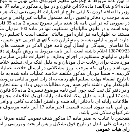
ماده 94 و بند(الف) ماده 95 این قانون و در موارد مذکور در ماده 97 این قانون به طور علی الرأس تشخیص می گردد.
وزیر با اضافه کردن تکالیفی خارج از اختیارات قانونی یعنی اینکه هر 
نماید موجب رد دفاتر و تعیین درآمد مشمول مالیات غیر واقعی و جری
در صو
بوده است و در 
مستندات اظهارنامه نیز اداره امور مالیاتی مکلف است با تسلیم د
ادارت امور مالیاتی نیستند و مسئولین دستگاههای اجرایی حق تعیین تک
گردیده، « ضمنا مودیان مذکور مکلفند خلاصه عملیات داده شده به ما
تا تاریخ انقضاء مهلت تسلیم اظهارنامه به ادارات امور مالیاتی مربوطه تسلیم نمایند» بر اساس ماده 7و 8 قانون 
قانونگذار بیان داشته تاجر همه روزه مطالبات دیون و داد و ستد تجاری 
و در دفتر کل ثبت کند، چون آیین نامه موضوع تبصره 2 ماده 95 قانون مالیاتهای مستقیم علاوه بر روش نگهداری دفاتر،بر اسناد و مدارک و چگونگی تنظیم صورتهای مالی نهایی تصریح دارد.
ماده 17 آیین نامه به دلیل اینکه اطلاعات رایانه ای یک اطلاعا
اطلاعات رایانه ای با دفاتر ارائه شده و داشتن اطلاعات کافی و وا
این آیین نامه نموده است،
شرکتهای شاکی نمی باشد،
همچنین با عنایت به صدر ماده 17 مذکور 
دادرسان علی البدل در تاریخ فوق تشکیل و پس ار بحث و بررسی و انجا
رای هیات عمومی