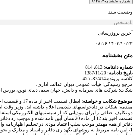
شماره بخشنامه
۸۱۴۸۱۳
وضعیت سند
نامشخص
آخرین بروزرسانی
۱۴۰۳/۱۰/۲۳ ۰۸:۱۶
متن بخشنامه
شماره دادنامه
: 813، 814
تاریخ دادنامه
: 1387/11/20
کلاسه پرونده:87/414، 455
مرجع رسیدگی: هیأت عمومی دیوان عدالت اداری.
شکات: شرکت های سرمایه و دانش، جهان سیم، دنیای نوین، بورس ابز
موضوع شکایت و خواسته:
ابطال قسمت اخیر از ماده 17 و قسمت اخیر بند 12 ماده 20 آیین نامه تبصره 2 ماده 95 اصلاحی قانون مالیاتهای مستقیم.
دو تکلیف اضافی را برای مودیانی که از سیستمهای الکترونیکی استفاد
قسمت اخیر بند 12 از ماده 20 همان آیین نام
دفاتر از همه مهمتر موجب سلب اعتماد مودی در تسلیم اظهارنامه واقعی گردیده است. برای
1- آیین نامه مربوط به روشهای نگهداری دفاتر و اسناد و مدارک و نحوه ثبت وقایع مالی