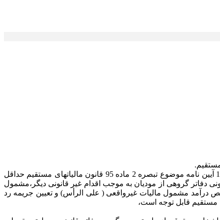
مقدمه: شکات در دادخواستهای تقدیمی اعلام داشته اند، وزیر وقت امور اقتصادی و دارایی خارج از اختیارات قانونی در قسمت اخیر ماده 17 آیین نامه موضوع تبصره 2 ماده 95 قانون مالیاتهای مستقیم حداقل
نونی دفاتر گروهی از مودیان به موجب اقدام غیر قانونی دیگر،مشمول
یت موجب تشخیص درآمد مشمول مالیات غیرواقعی ( علی الرأس) و تعیین جریمه رد