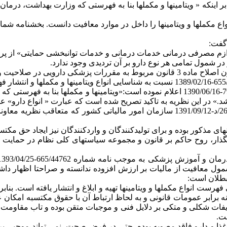
و در شمول تمامی هر نوع دارو بر آن تردیدی وجود ندارد.
رمان (سازمان غذا و دارو) است.
خامسا: معاونت حقوقی رئیس جمهور طی نظریه شماره 79337/14284-1390/06/16 اعلام نموده اس
سادسا: بخشنامه شماره 9155-1390/07/05 و بخشنامه شماره 260/6110/د-1391/09/12 ساز
ای مذکور بوده و برای تولیدکنندگان و واردکنندگان نیز ایجاد حق مکت
ونگذار، روح حاکم بر قانون و مجموعه سیاستهای کلی نظام در حمایت
ول معافیت از مالیات بر ارزش افزوده ندانسته و صراحتا اظهار داش
بطلان است:
لاح ماده 3 مقررات پزشکی و دارویی فهرست انواع مکملها و ویتامینها تهیه و ابلاغ و انتشا
نه برابر عمومات قانونی و به لحاظ ارتباط آن با حقوق مکتسبه امکا
فات شکلی و متکی بر دلایل فنی و موجبات متقن بوده و تاب مقاومت در 
ت.
ذا و دارو فاقد مصوبه بوده، حتی در فرض صحت، نمی تواند موجبی برای ت