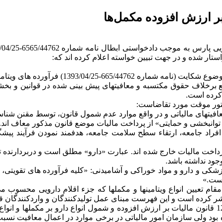
بر ارزش افزوده مکمل‌ها
ار شده و در جهت تبیین خواسته اعلام کرده اند که:
با سلام و تحیت، به استحضار می رساند سازمان
قع برخلاف حقوق مکتسبه و معافیتهای پیش بینی شده در قوانین و بخشن
 کرده است.
ستور موقت مورد تقاضاست:
نبخشی و حمایتی» از پرداخت مالیات موضع قانون مذکور معاف اند. مقن
افراد جامعه، ارتقاء سطح سلامت جامعه، هدفمند نمودن فرآیند پیشگ
فوق الذکر «انواع دارو» از پرداخت مالیات خارج شده اند. عبارت «دارو» مطلق است و د
جود نداشته باشد.
ماده 3 قانون مربوط به مقررات پزشکی و دارو و مواد خوراکی و آشامیدنی: «کلیه فرآو
است.»
ام تعیین انواع ویتامینها و مکملها که جزء اقلام دارویی محسوب می 
5- با وصف مراتب یاد شده و علیرغم تصریح قانونگذار در بند 9 ماده 12 قانون مالیات بر ارزش افزوده و شم
ود ولی سازمان امور مالیاتی در برخی موارد در اعمال معافیت نسبت ب