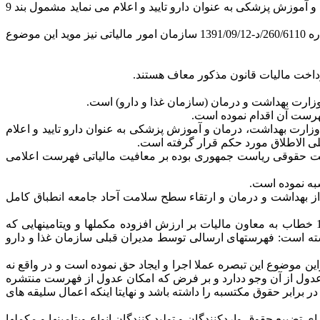
شماره 79337/14284-1390/06/16 معاونت حقوقی رئیس جمهور مبنی بر اینکه « ویتامینها و مکملها بنا به فهرستی که وزارت بهداشت، درمان و آموزش پزشکی به عنوان دارو تایید و اعلام می نماید مشمول بند 9
لذا سازمان امور مالیاتی به موجب بخشنامه شماره 9155-1390/7/5 انواع مکملها و ویتامینها را داخل در موارد معافیت دانست. بخشنامه شماره 260/6110/د-1391/09/12 سازمان امور مالیاتی نیز موید این موضوع
ت:«ویتامینها و مکملها بنا به فهرستی که وزارت بهداشت، درمان و آموزش پزشکی به عنوان دارو تایید و اعلام
مان امور مالیاتی کشور که متعاقب نظریه معاونت حقوقی ریاست جمهوری بوده بر معافیت مالیاتی فهرست اعلامی
سبه نموده است.
 از بهداشت و درمان و ارتقاء سطح سلامت آحاد جامعه انطباق کامل
7- با وصف مراتب یاد شده، سازمان غذا و دارو و وزارت بهداشت، درمان و آموزش پزشکی به موجب نامه شماره 665/44762-1393/04/25 خطاب به معاون مالیات بر ارزش افزوده مکملها و ویتامینهایی که
ته است: فهرستهای ارسالی توسط مدیران قبلی سازمان غذا و دارو
ر یافته است. بنابراین موضوع این تبصره عملا اجرا و ایجاد حق نموده است و در واقع نه
ن عدول از آن وجو ددارد و بر فرض که امکان عدول از فهرست منتشره
برابر حقوق مکتسبه را داشته باشد و نهایتا اینکه اعمال سلیقه های
ضییع حقوق واردکنندگان و تولید کنندگان انواع ویتامینها و مکملها