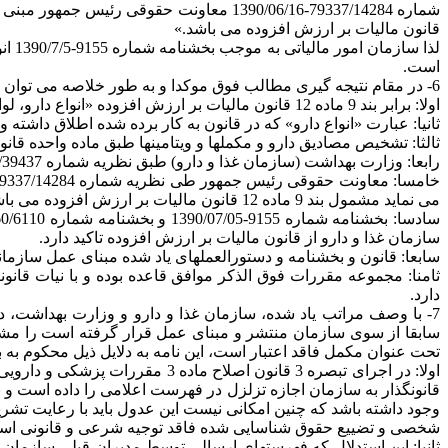
قانون مالیات بر ارزش افزوده می باشد.»
است.
6- در مقام نتیجه گیری مطالب فوق موکدا و به طور خلاصه می توان گفت:
اولا: برابر بند 9 ماده 12 قانون مالیات بر ارزش افزوده «انواع دارو، لوازم مصرفی درمانی خدمات درمانی و خدمات توانبخشی حمایتی» از پرداخت مالیات قانون مذکور معاف هستند.
ثانیا: عبارت «انواع دارو» که در قانون به کار برده شده اطلاق داشته 
ثالثا: تشخیص مصادیق دارو و مکملها و ویتامینها طبق ماده واحده قانون اصلاح ماده 3 قانون مربوط به مقررات پزشکی دارویی در صلاحیت وزارت بهداشت و د
رابعا: وزارت بهداشت (سازمان غذا و دارو) طبق نظریه شماره 655/39437-1389/02/16 نسبت به شناسایی انواع ویتامینها و مکملها و انتشار فهرست آن اقدام نموده است.
می نماید مشمول بند 9 ماده 12 قانون مالیات بر ارزش افزوده می باشد.» در این نظریه به تاکید تصریح شده است که عبارت « انواع دارو» علی الاطلاق مورد حکم قرار گرفته است.
سازمان غذا و دارو از قانون مالیات بر ارزش افزوده تاکید دارد.
سابعا: قانون و بخشنامه و دستورالعملهای یاد شده مبنای عمل سازمانه
ثامنا: مجموعه مقررات فوق الذکر موافق قاعده بوده و با نیات قان
دارد.
سابقا از سوی سازمان منتشر و مبنای عمل قرار گرفته است را مشم
تحت عنوان مکمل فاقد اعتبار است، این نامه به دلایل ذیل محکوم به 
اولا: در اجرای تبصره 3 قانون اص
قانونگذار به سازمان اجازه تزلزل در فهرست اعلامی را داده است و 
وجود داشته باشد که چنین امکانی نیست این عدول باید با رعایت تشری
شخصی و تضییع حقوق شناسایی شده فاقد توجیه شرعی و قانونی اس
ثانیا: این استدلال که فهرستهای ارسالی توسط مدیران قبلی سازمان غ