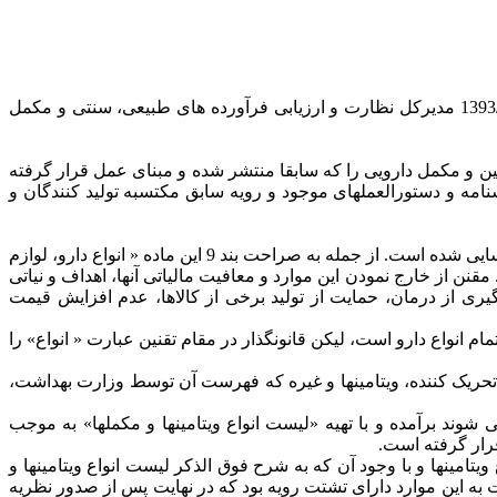
به وکالت از شرکت تدارکات دارویی ساینا مهرایرانیان و شرکت دارویی پارس به موجب دادخواستی ابطال نامه شماره 6565/44762-1393/04/25 مدیرکل نظارت و ارزیابی فرآورده های طبیعی، سنتی و مکمل
 غدا و دارو در نامه موضوع شکایت (نامه شماره 665/44762-1393/04/25) فرآورده های ویتامین و مکمل دارویی را که سابقا منتشر شده و مبنای عمل قرار گرفته
امه و دستورالعملهای موجود و رویه سابق مکتسبه تولید کنندگان و
1- در ماده 12 قانون مالیات بر ارزش افزوده مصوب 1386 برخی از معافیتهای مالیاتی و در واقع موارد عدم شمول قانون، توسط مقنن شناسایی شده است. از جمله به صراحت بند 9 این ماده « انواع دارو، لوازم
ن از خارج نمودن این موارد و معافیت مالیاتی آنها، اهداف و نیاتی
یری از درمان، حمایت از تولید برخی از کالاها، عدم افزایش قیمت
ربردارنده تمام انواع دارو است، لیکن قانونگذار در مقام تقنین عبارت « انواع» را
رده های تقویتی، تحریک کننده، ویتامینها و غیره که فهرست آن توسط وزارت بهداشت،
شوند برآمده و با تهیه «لیست انواع ویتامینها و مکملها» به موجب
ول انواع دارو بر مکملها و انواع ویتامینها و با وجود آن که به شرح فوق الذکر لیست انواع ویتامینها و
ه این موارد دارای تشتت رویه بود که در نهایت پس از صدور نظریه