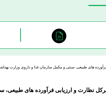
 نامه شماره 665/44762-1393/04/25 مدیرکل نظارت و ارزیابی فرآ