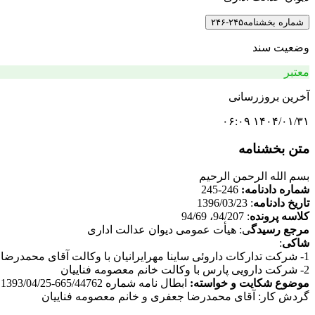
شماره بخشنامه
۲۴۵-۲۴۶
وضعیت سند
معتبر
آخرین بروزرسانی
۱۴۰۴/۰۱/۳۱ ۰۶:۰۹
متن بخشنامه
بسم الله الرحمن الرحیم
شماره دادنامه:
246-245
تاریخ دادنامه
: 1396/03/23
کلاسه پرونده
: 94/207، 94/69
مرجع رسیدگ
ی: هیأت عمومی دیوان عدالت اداری
شاکی
:
1- شرکت تدارکات داروئی ساینا مهرایرانیان با وکالت آقای محمدرضا جعفری
2- شرکت دارویی پارس با وکالت خانم معصومه فناییان
موضوع شکایت و خواسته:
ابطال نامه شماره 665/44762-1393/04/25 مدیرکل نظارت و ارزیابی فرآورده های طبیعی، سنتی و مکمل سازمان غذا و داروی وزارت بهداشت، درمان و آموزش پزشکی
گردش کار: آقای محمدرضا جعفری و خانم معصومه فناییان