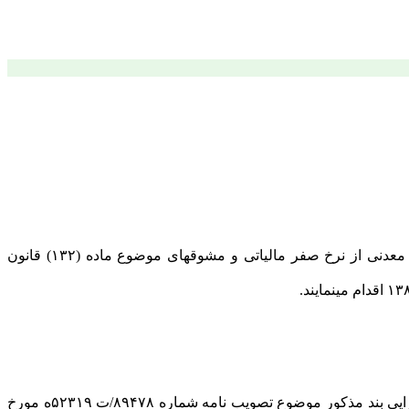
با عنایت به اطلاعات واصله مبنی بر اینکه برخی از ادارات امور مالیاتی به منظور بررسی وضعیت احراز بهره مندی واحدهای تولیدی و معدنی از نرخ صفر مالیاتی و مشوقهای موضوع ماده (۱۳۲) قانون
در اجرای مقررات تبصره (۱) و بند (د) ماده (۱۳۲) قانون مالیاتهای مستقیم اصلاحی ۱۳۹۴/۰۲/۰۱ و همچنین بند (الف) ماده (۱) آیین نامه اجرایی بند مذکور موضوع تصویب نامه شماره ۸۹۴۷۸/ت ۵۲۳۱۹ه مورخ