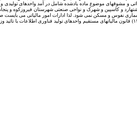
حترم وزیران از ابتدای سال ۱۳۹۵ نرخ صفر مالیاتی و مشوقهای موضوع ماده یادشده شامل در
شتهارد و کاسپین و شهرک و نواحی صنعتی شهرستان فیروزکوه و پنجاه 
ی نفوس و مسکن نمی شود. لذا ادارات امور مالیاتی می بایست صرفا
مدنظر قرار دهند. یادآور می شود حسب قسمت اخیر یند (د) ماده (۱۳۲) قانون مالیاتهای مستقیم واحدهای