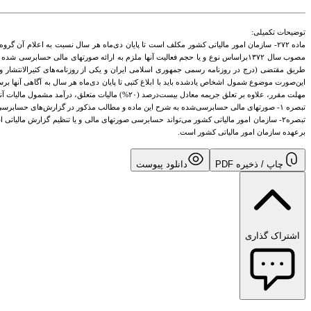
توضیحات تکمیلی:
ماده ۲۷۲- سازمان امور مالیاتی کشور مکلف است تا پایان دی‌ماه هر سال نسبت به اعلام 
مصوب سال ۱۳۷۲براساس نوع و یا حجم فعالیت آنها ملزم به ارائه صورتهای مالی حس
طریق مقتضی (درج در روزنامه رسمی جمهوری اسلامی ایران و یکی از روزنامه‌های کثیرالانتشار و
این‌صورت موضوع شمول اشخاص یادشده باید با ابلاغ کتبی تا پایان دی‌ماه هر سال به آگاهی آنها
مهلت مقرر، علاوه بر تعلق جریمه معادل بیست‌درصد (۲۰%) مالیات متعلق، درآمد مشمول مالیات آنها طبق مقررات این قانون از طریق رسیدگی تعیین خواهد شد.
تبصره ۱- صورتهای مالی حسابرسی‌شده به شرح این ماده و مطالب مذکور در گزارش‌های حسابرسی و بازرسی قانونی مربوط که در چهارچوب مقررات این قانون تنظیم شده باشد، می‌تواند برای تشخیص درآمد مشمول مالیات اشخاص یادشده توسط ادارات مالیاتی مورد استفاده و استناد قرار گیرد.
تبصره۲- سازمان امور مالیاتی کشور می‌تواند حسابرسی صورتهای مالی و یا تنظیم گزارش 
برعهده سازمان امور مالیاتی کشور است.
چاپ / ذخیره PDF
دانلود پیوست
اشتراک گذاری