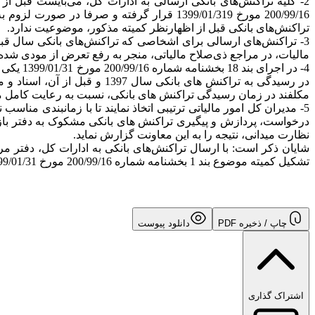
200/99/16 مورخ 1399/01/319 قرار گرفته و
تراکنش‌های بانکی قبل از اظهارنظر کمیته مذکور، موضوعیت ندارد.
مالیات، در مراجع ذی‌صلاح مالیاتی، منجر به رفع تعرض از مودی شده است برای سال 1394 با تأیید کمیته مذکور، نیازی به ارسال به ادارات 
4- در ا
در رسیدگی به تراکنش های بان
مکلفند در زمان رسیدگی تراکنش های بانکی، نسبت به رعایت کامل مفاد
درخواست، پردازش و پیگیری تراکنش های بانکی مشکوک به دفتر بازرسی
نظارت میدانی، نتیجه را به این معاونت گزارش نماید.
شایان ذکر است: با ارسال تراکنش‌های بانکی به ادارات کل، دفتر م
تشکیل کمیته موضوع بند 1 بخشنامه شماره 200/99/16 مورخ 1399/01/31 و مصوبات آن، نظارت نموده و نتیجه را برای استحضار رئیس کل محترم سازمان گزارش می‌نمایند.
چاپ / ذخیره PDF
دانلود پیوست
اشتراک گذاری