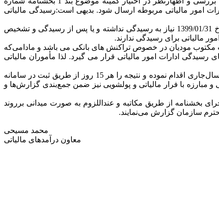
2- کلیه تراکنش‌های بانکی ارسالی به ادارات کل، می‌بایست قبل از ارسال به ادارات امور مالیاتی و ورود به امر رسیدگی مالیاتی، جهت بررسی و اظهارنظر در اختیار کمیته موضوع بند 1 بخشنامه شماره
ی به ادارات امور مالیاتی مربوطه ارسال شود. بدیهی است:رسیدگی مالیاتی
3- تراکنش‌های ارسالی برای اشخاصی که تراکنش‌های بانکی سال قبل آنها به تشخیص کمیته موضوع بند 1 بخشنامه شماره 200/99/16 مورخ 1399/01/31 نیاز به رسیدگی نداشته و یا پس از رسیدگی و تشخیص
ن درآمد مشمول مالیات، اظهارات مکتوب مودیان در خصوص تراکنش های بانکی می باشد و مادامی‌که
اید، ملاک و مبنای رسیدگی ادارات امور مالیاتی قرار می گیرد. لذا مأموران مالیاتی
5- مدیران کل امور مالیاتی ترتیبی اتخاذ نمایند تا با زمانبندی مناسب نسبت به رسیدگی به تراکنش‌های بانکی با مبالغ بالا تا پایان خرداد ماه سال‌جاری اقدام نموده و نتیجه را هر 15 روز از طریق ثبت در سامانه
 مبارزه با فرار مالیاتی و پولشویی نیز ضمن جمع‌بندی گزارش‌ها و
رای بخشنامه از طریق مکاتبه و عنداللزوم به صورت میدانی برروند
محمد مسیحی
معاون درآمدهای مالیاتی