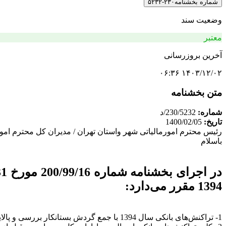
شماره بخشنامه
۲۳۰-۵۲۳۲
وضعیت سند
معتبر
آخرین بروزرسانی
۱۴۰۳/۱۲/۰۲ ۰۶:۳۶
متن بخشنامه
شماره:
230/5232/د
تاریخ:
1400/02/05
رئیس محترم امورمالیاتی شهر واستان تهران / مدیران کل محترم امور 
باسلام
1394 مقرر می‌دارد:
1- تراکنش‌های بانکی سال 1394 با جمع گردش بستانکار بررسی و پالایش شده کمتر از پنجاه میلیارد ریال که تاکنون مورد رسیدگی واقع نشده است، مشمول رسیدگی مالیاتی نمی‌باشند.