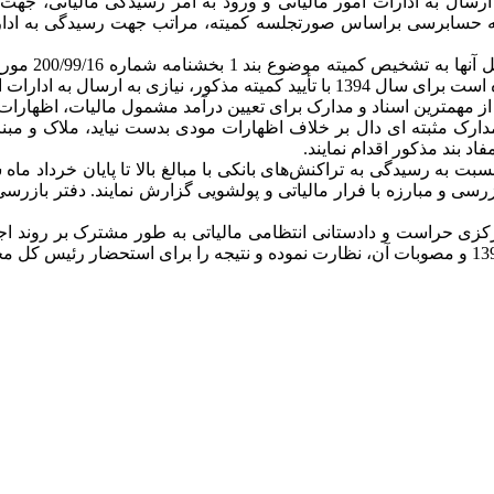
 صرفا در صورت لزوم به حسابرسی براساس صورتجلسه کمیته، مراتب جهت رسیدگ
امور مالیاتی برای رسیدگی ندارند.
جرای بند 18 بخشنامه شماره 200/99/16 مورخ 1399/01/31 یکی از مهمترین اسناد و مدارک برای تعیی
کی سال 1397 و قبل از آن، اسناد و مدارک مثبته ای دال بر خلاف اظهارات مودی بدست نی
 بند مذکور اقدام نمایند.
 و مبارزه با فرار مالیاتی و پولشویی گزارش نمایند. دفتر بازرسی و
رکزی حراست و دادستانی انتظامی مالیاتی به طور مشترک بر روند اج