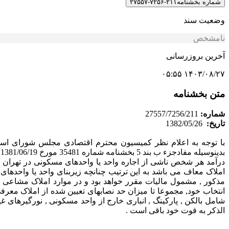
شماره بخشنامه
۲۱۱-۷۲۵۶-۲۷۵۵۷
وضعیت سند
نامشخص
آخرین بروزرسانی
۱۴۰۳/۰۸/۲۷ ۰۵:۵۵
متن بخشنامه
شماره:
27557/7256/211
تاریخ:
1382/05/26
بدینوسیله مفادجزء ب بند 5 بخشنامه شماره 35481 مورخ 1381/06/19 اصلاح و جهت رعایت آن نسبت به مالیات عملکرد سال 1381 و بعد متذکر میگردد:
درآمد هر شخص ناشی از اجاره واحد یا واحدهای مسکونی در تهران تا
مذکور , مشمول مالیات مقرر خواهد بود و در موارد املاک مشاعی 
انتخاب خود, مجموعا تا میزان حد نصابهای تعیین شده از املاک معرف
شامل بالکن , پارکینگ , انباری خارج از واحد مسکونی , نورگیرهای
الذکر به قوت خود باقی است .