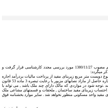
با توجه به اعلام نظر کمیسیون محترم اقتصادی مجلس شورای اسلامی ; مقررات تبصره 11 الحاقی به ماده 53قانون مالیاتهای مستقیم مصوب 1380/11/27 مورد بررسی مجدد کارشناسی قرار گرفت و
ع دویست متر مربع زیربنای مفید از پرداخت مالیات بردرآمد اجاره
املاک معاف می باشد به این ترتیب چنانچه زیربنای واحد یا واحدهای مسکونی حسب مورد بیش از حد نصابهای تعیین شده باشد , درآمد اجاره حاصل از مازاد نصابهای مزبور با رعایت تبصره 3 ماده 53 قانون
وجه شود در مواردی که مالک دارای چند ملک باشد , می تواند با
ن در احتساب زیربنای مفید ساختمان , ملحقات و قسمتهای مشاعی ملک
ای مفید واحد مسکونی منظور نخواهد شد . سایر موارد بخشنامه فوق