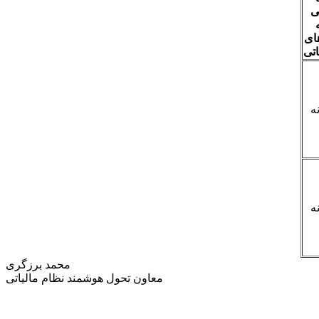
ی
ای
تی
ه
ه
محمد برزگری
معاون تحول هوشمند نظام مالیاتی