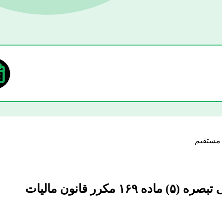
اصلاحیه حد آستانه مربوط به ردیف های (۱۲) و (۱۴) در جدول موضوع ماده ۸ آیین نامه اجرایی تبصره (۵) ماده ۱۶۹ مکرر قانون مالیات