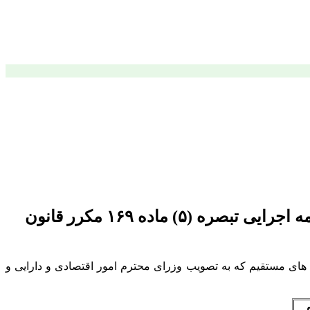
موضوع: اصلاحیه حد آستانه مربوط به ردیف های (۱۲) و (۱۴) در جدول موضوع ماده ۸ آیین نامه اجرایی تبصره (۵) ماده ۱۶۹ مکرر قانون
ای (۱۲) و (۱۴) در جدول ماده ۸ آیین نامه اجرایی تبصره ۵ ماده ۱۶۹ مکرر قانون مالیات های مستقیم که به تصویب وزرای محترم امور اقتصادی و دارایی و