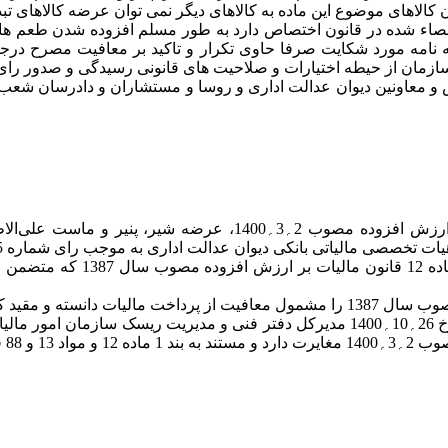
دن کالاهای موضوع این ماده به کالاهای دیگر نمی توان عرضه کالاهای 
ت صرفا به اقلام احصاء شده در قانون اختصاص دارد به طور مسلم افزوده ش
 سازمان از حیطه اختیارات و صلاحیت های قانونی رسیدگی و صدور ر
دالت اداری در تاریخ 25؍5؍1401 با حضور رئیس و معاونین دیوان عدالت اداری و روسا و مس
اولا براساس جزء 5-1 قسمت 5 بند (الف) ماده 9 قانون مالیات بر 
مطلق موارد مقرر در بند 4 ماده 12 قانون مالیات بر ارزش افزوده مصوب سال 1387 را مشمو
بنا به مراتب فوق، عبارت «پنیر» در نامه شماره 12244؍232؍ص مورخ 26؍10؍1400 مدیرکل د