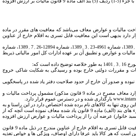
پنیر طعم دار را از شمول معافیت مذکور خارج نموده و موجب تضییع حقوق خریداران این کالا شده به دلیل مغایرت با این رای و نیز مغایرت با جزء (5-1) ردیف (5) بند الف ماده 9 قانون مالیات بر ارزش افزوده
فزوده مصوب 2؍3؍1400 تولید و عرضه شیر، پنیر و ماست از پرداخت مالیات و عوارض معاف می‌باشد که معافیت های مقرر در ماده
 www.intamedia.ir بارگذاری گردیده و در دسترس عموم قرار دارد بدیهی است این معافیت قابل تسری به اقلام خارج از عناوین
لازم به توضیح است وفق مقررات قانونی و به موجب بخشنامه ها و دستورالعمل های صادره به شماره 8470-8؍4؍1388، شماره 1231-25؍1؍1389، شماره 4961-23؍3؍1389، شماره 12894-26؍7؍1389، شماره
ن مطالبه و وصول مالیات و عوارض و تطبیق آن بر عهده ادارات کل امور مالیاتی ذیربط
امات و مقررات دولتی خارج بوده و رسیدگی به شکایت شاکی خروج
نبوده و صدور آن خارج از حدود صلاحیت دفتر یاد شده در پاسخگویی
1- به استناد ماده 2 قانون مالیات بر ارزش افزوده مصوب 1400 عرضه کالاها و ارائه خدمات در ایران و همچنین واردات آنها (به استثنای موارد معاف مصرح در ماده 9 قانون مذکور) مشمول پرداخت مالیات و
ه است از این روی تنها به کالاهای نام برده شده اختصاص دارد در این راستا و به
منظور حمایت از مصرف کنندگان و اقشار کم درآمد و کاهش اثر تورمی، قانونگذار عرضه بخشی از کالاهای سبد مصرفی خانوار را در جزء های بند (الف) ماده 9 قانون یاد شده معاف نموده است آنچه که از
 سبد خانوار) عرضه آن را از پرداخت مالیات و عوارض ارزش افزوده
3- به موجب جزء (5-1) بند (الف) ماده 9 قانون مزبور صرفا عرضه شیر، ماست و پنیر از پرداخت مالیات و عوارض معاف می‌باشد این معافیت قابل تسری به اقلام خارج از عناوین مندرج در ذیل ماده 9 قانون
 است که هر کالا باید عرفا دارای اوصاف، ویژگی ها و خواص تغذیه