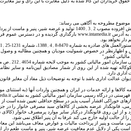
به موجب جزء (5-1) ردیف (5) بند (الف) ماده (9) قانون مالیات بر ارزش ا
(9) قانون مزبور به موجب فهرستی در تارنمای سازمان امور مالیاتی به آدرس
ماره 3050؍260 / د-18؍6؍1395 وظیفه تشخیص و اظهارنظر در خصوص شمولیت مودیان و همچنی
مالیاتی کشور"
جب لایحه شماره 4654؍212؍ص مورخ 16؍3؍1401 به طور خلاصه توضیح داده است که:
وکاله تهیه شده از این روی از شمار مصادیق آیین‌نامه و سایر نظ
ن عدالت اداری باشد با توجه به توضیحات ذیل مفاد آن مغایر قانون 
ون صدرالذکر با هدف تامین نیازهای خوراکی اقشار آسیب پذیر در سطح حداقلی تعیین شد
و از این روی قانونگذار درکنار سایر موارد پرمصرف خانوار (کالای
 از حالت اولیه خارج می کند عرفا به آن پنیر اطلاق نمی شود.
ر است یکی از دلایل عدم معافیت عرضه شیر، پنیر و ماست طعم دار این