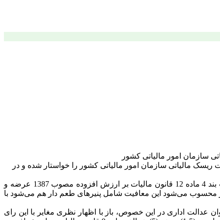
 شماره12244؍232؍ص مورخ 26؍10؍1400 مدیر کل دفتر فنی و مدیریت ریسک مالیاتی سازمان امور مالیاتی کشور را خواستار شده و در
"با اتخاذ ملاک از رای شماره 9909970906011385-1399/11/27 هیات تخصصی مالیاتی بانکی دیوان عدالت اداری که وفق آن، چون به موجب بند 4 ماده 12 قانون مالیات بر ارزش افزوده مصوب 1387 عرضه و
نیر محسوب می‌شود این معافیت شامل پنیرهای طعم دار هم می‌شود با
ن عدالت اداری در این خصوص، باز با اظهار نظری مغایر با این رای