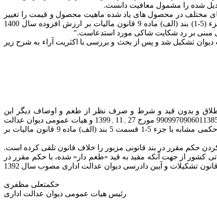
تبدیل شده را مشمول معافیت دانست.
دن طعم های مختلف در محصول های یاد شده ماهیت محصول و قیمت را تغییر
داده و موجب عرضه محصولی جدید می‌شود بنابراین با توجه به اینکه نامه مورد شکایت صرفا حاوی تکرار و تاکید بر معافیت مصرح درجزء (5-1) بند (الف) ماده 9 قانون مالیات بر ارزش افزوده سال 1400
ای مبنی بر رد شکایت شاکی مورد استدعاست."
تشاران و دادرسان شعب دیوان تشکیل شد و پس از بحث و بررسی با اکثریت آراء به شرح زیر
ارزش افزوده مصوب 2؍3؍1400، عرضه شیر، پنیر و ماست علی‌الاطلاق و بدون قید و شرط و صرف نظر از طعم و اوصاف دیگر این
محصولات از پرداخت مالیات و عوارض معاف اعلام شده است. ثانیا هیات تخصصی مالیاتی بانکی دیوان عدالت اداری به موجب رای شماره 9909970906011385 مورخ 27؍11؍1399 و هیات عمومی دیوان عدالت
اداری براساس رای شماره 48 مورخ 29؍1؍1396 و مستند به بند 4 ماده 12 قانون مالیات بر ارزش افزوده مصوب سال 1387 که متضمن حکمی مشابه با جزء 5-1 قسمت 5 بند (الف) ماده 9 قانون مالیات بر
ل معافیت از پرداخت مالیات دانسته و مقید کردن حکم مقرر در بند قانونی مزبور را خلاف قانون تلقی کرده است.
فتر فنی و مدیریت ریسک سازمان امور مالیاتی کشور از جهت آنکه مقید به قید «طعم دار» شده، با حکم مقرر در
جزء 5-1 قسمت 5 بند (الف) ماده 9 قانون مالیات بر ارزش افزوده مصوب 2؍3؍1400 مغایرت دارد و مستند به بند 1 ماده 12 و مواد 13 و 88 قانون تشکیلات و آیین دادرسی دیوان عدالت اداری مصوب سال 1392
حکمتعلی مظفری
رئیس هیات عمومی دیوان عدالت اداری