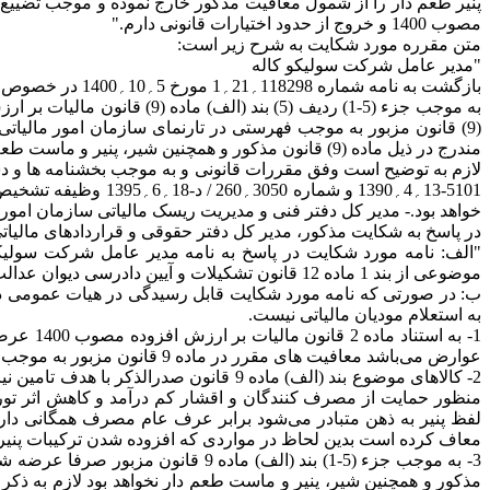
مصوب 1400 و خروج از حدود اختیارات قانونی دارم."
متن مقرره مورد شکایت به شرح زیر است:
"مدیر عامل شرکت سولیکو کاله
بازگشت به نامه شماره 118298؍21؍1 مورخ 5؍10؍1400 در خصوص موضوع مطروحه به آگاهی می رساند:
مندرج در ذیل ماده (9) قانون مذکور و همچنین شیر، پنیر و ماست طعم دار نخواهد بود.
5101-13؍4؍1390 و ش
خواهد بود.- مدیر کل دفتر فنی و مدیریت ریسک مالیاتی سازمان امور 
در پاسخ به شکایت مذکور، مدیر کل دفتر حقوقی و قراردادهای مالیاتی سازمان امور مالیاتی کشور به مو
"الف: نامه مورد شکایت در پاسخ به نامه مدیر عامل شرکت سولیک
موضوعی از بند 1 ماده 12 قانون تشکیلات و آیین دادرسی دیوان عدالت اداری دارد.
ب: در صورتی که نامه مورد شکایت قابل رسیدگی در هیات عمومی دیوا
به استعلام مودیان مالیاتی نیست.
عوارض می‌باشد معافیت های مقرر در ماده 9 قانون مزبور به موجب فهرستی در درگاه رسمی سازمان امور مالیاتی کشور به نشانی www.intamedia.ir بارگذاری شده و در دسترس عموم قرار دارد.
2- کالاهای موضوع بند (الف) ماده 9 قان
لفظ پنیر به ذهن متبادر می‌شود برابر عرف عام مصرف همگانی دارد 
معاف کرده است بدین لحاظ در مواردی که افزوده شدن ترکیبات پنیر را
مذکور و همچنین شیر، پنیر و ماست طعم دار نخواهد بود لازم به ذک