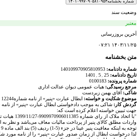
شماره بخشنامه
۱۴۰۱۰۹۹۷۰۹۰۵۸۱۰۹۵۳
وضعیت سند
معتبر
آخرین بروزرسانی
۱۴۰۳/۱۱/۲۵ ۰۷:۲۱
متن بخشنامه
شماره دادنامه:
140109970905810953
تاریخ دادنامه:
25؍5؍1401
شماره پرونده:
0100183
مرجع رسیدگی:
هیات عمومی دیوان عدالت اداری
شاکی:
آقای بهمن زبردست
موضوع شکایت و خواسته:
ابطال عبارت «پنیر» از نامه شماره12244؍232؍ص مورخ 26؍10؍1400 مدیر کل دفتر فنی و مدیریت ریسک مالیاتی سازمان امور مالیاتی کشور
گردش کار:
جهت تبیین خواسته اعلام کرده است که:
واردات مطلق کالای پنیر از پرداخت مالیات معاف می‌باشد و نظر به 
توجه به اینکه معافیت پنیر عینا در جزء (5-1) ردیف (5) بند الف ماده 9 قانون مالیات بر ارزش افزوده مصوب 1400 نیز ذکر شده
لذا درخواست ابطال از زمان صدور عبارت «پنیر» را از نامه مورد شک