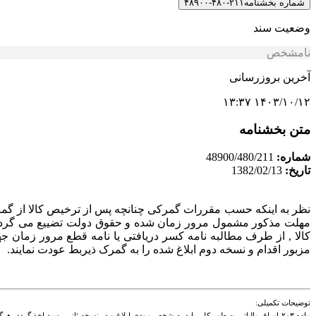
شماره بخشنامه
۲۱۱-۴۸۰-۴۸۹۰۰
وضعیت سند
نامشخص
آخرین بروزرسانی
۱۴۰۳/۱۰/۱۲ ۱۳:۳۷
متن بخشنامه
شماره:
48900/480/211
تاریخ:
1382/02/13
نظر به اینکه حسب مقررات گمرکی چنانچه پس از ترخیص کالا از گم
مهلت مذکور مشمول مرور زمان شده و حقوق دولت تضییع می گردد 
کالا , از طرف مطالبه نامه کسر دریافتی یا نامه قطع مرور زمان جه
مزبور اقدام و نسخه دوم ابلاغ شده را به گمرک ذیربط عودت نمایند.
توضیحات تکمیلی:
ماده ۲۰۳ اوراق مالیاتی به طور کلی باید به شخص مودی‌ ابلاغ و در نسخه ثانی رسید اخذ گرد