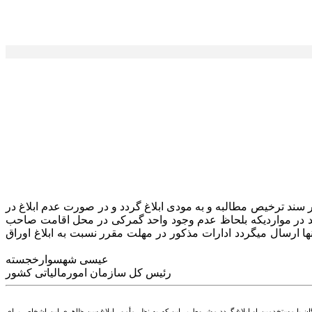
د ترخیص مطالبه و به مودی ابلاغ گردد و در صورت عدم ابلاغ در
 در مواردیکه بلحاظ عدم وجود واحد گمرکی در محل اقامت صاحب
ها ارسال میگردد ادارات مذکور در مهلت مقرر نسبت به ابلاغ اوراق
عیسی شهسوارخجسته
رئیس کل سازمان امورمالیاتی کشور
ز بستگان یا مستخدمین او ابلاغ گردد مشروط بر این که به نظر مأمور ابلاغ سن ظاهری این اشخاص برای