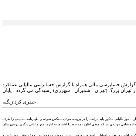
لیاتهای مستقیم مصوب 1380/11/27 متذکر میگردد آخرین مهلت تسلیم گزارش حسابرسی مالی همراه با گزارش حسابرسی مالیاتی عملکرد
ن در تهران بزرگ (تهران - شمیران - شهرری) رسیدگی می گردد ، پایان
حیدری کرد زنگنه
 اداره امور مالیاتی مذکور باید مراتب را در پرونده مودی ‌منعکس نموده و اظهارنامة تسلیمی را ظرف
 ماده شامل مواردی نیز که ‌مودی اظهارنامه خود را اشتباها به اداره امور مالیاتی دیگری درشهرستان
ی گردد اولین روز بعد از تعطیل یا تعطیلات مزبور برحسب‌ مورد جزء مهلت یا موعد مقرر جهت تسلیم