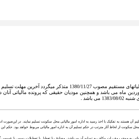
باتوجه به مقررات تبصره 1 ماده 177و قسمت اخیرماده 272 قانون ما
 فروردین ماه می باشد و همچنین مودیان حقیقی که پرونده مالیاتی آنا
به تسلیم آن هستند به تفکیک با اخذ رسید به اداره امور مالیاتی محل سکونت تسلیم نمایند. در این‌صورت
تی محل سکونت از لحاظ آثار مترتب در حکم تسلیم آن به اداره امور مالیاتی مربوط خواهد بود. حکم این
ودی مالیاتی به موجب مقررات ‌مکلف به تسلیم آن می‌باشد، مصادف با تعطیل یا تعطیلات رسمی‌ یا عموم