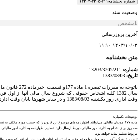
شماره بخشنامه
۲۱۱-۳۲۰۵-۱۳۲۰۳
وضعیت سند
نامشخص
آخرین بروزرسانی
۱۴۰۳/۱۰/۰۳ ۱۱:۱۰
متن بخشنامه
شماره:
13203/3205/211
تاریخ:
1383/08/03
سال 1382 کلیه اشخاص حقوقی که شروع سال مالی آنها از اول
وقت اداری روز یکشنبه 1383/08/03 و در سایر شهرها پایان وقت اداری شنبه 1383/08/02 می باشد .
توضیحات تکمیلی:
ماده ۱۷۷ مودیان مالیاتی می‌توانند اظهارنامه‌های موضوع ‌این قانون را که حسب مورد مکلف 
سه روز برای اقدام به ‌ادارة امور مالیاتی ذیربط ارسال دارد. تسلیم اظهارنامه به اداره امور مالیا
مربوط تسلیم نماید خواهد بود.
تبصره ۱ هرگاه آخرین روز مهلت یا موعد مقرر برای تسلیم‌ اظهارنامه یا سایر اوراقی که م