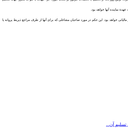
۱۰%) مالیات قطعی و نیز موجب محرومیت ازکلیه تسهیلات و معافیت‌های مالیاتی تا [۱] تاریخ شناسایی توسط اداره امور مالیاتی خواهد بود. این حکم در مورد صاحبان مشاغلی که ‌برای آنها از طرف مراجع ذیربط پروانه یا