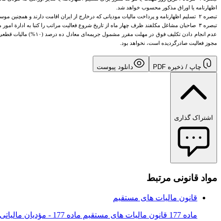
اظهارنامه یا اوراق مذکور محسوب خواهد شد.
تبصره ۲ تسلیم اظهارنامه و پرداخت مالیات مودیانی که درخارج از ایران اقامت دارند و همچنین موسسات و شرکت‌هایی که ‌مرکز اصلی آنها در خارج از کشور است‌، چنانچه دارای نماینده در ایران باشند به عهدة نماینده آنها خواهد بود.
تبصره ۳ صاحبان مشاغل مکلفند ظرف چهار ماه از تاریخ ‌شروع فعالیت مراتب را کتبا به ادارة امور مالیاتی محل اعلام نمایند.
مجوز فعالیت صادرگردیده است‌، نخواهد بود.
چاپ / ذخیره PDF
دانلود پیوست
اشتراک گذاری
مواد قانونی مرتبط
قانون مالیات های مستقیم
ماده 177 قانون مالیات های مستقیم ماده 177 - مؤدیان مالیاتی می‌توانند اظهارنامه‌های موضوع این قانون را که حسب مورد مکلف به تسلیم آن...