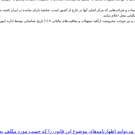
عدم انجام دادن تکلیف فوق در مهلت مقرر مشمول جریمه‌ای ‌معادل ده درصد (