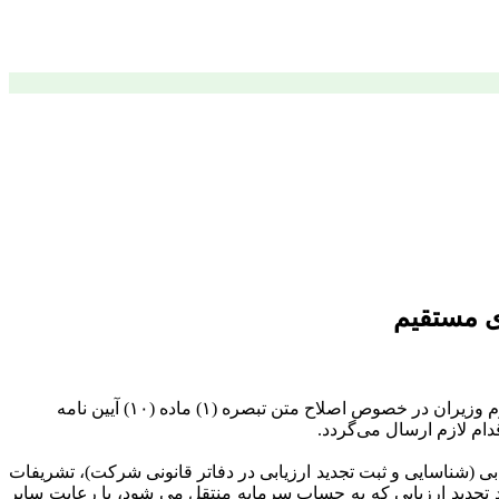
به پیوست تصویر تصویب‌نامه‌های شماره ۱۴۹۹۹۷/ت۵۶۵۰۵ه مورخ ۱۴۰۴/۰۹/۰۹ و شماره ۱۷۹۷۷۱/ت۵۷۲۷۰ مورخ ۱۴۰۴/۱۰/۲۴ هیئت محترم وزیران در خصوص اصلاح متن تبصره (۱) ماده (۱۰) آیین نامه
ظرف یک سال پس از تجدید ارزیابی (شناسایی و ثبت تجدید ارزیابی در دفاتر قانونی شرکت)، تشریفات
اد تجدید ارزیابی که به حساب سرمایه منتقل می شود، با رعایت سایر