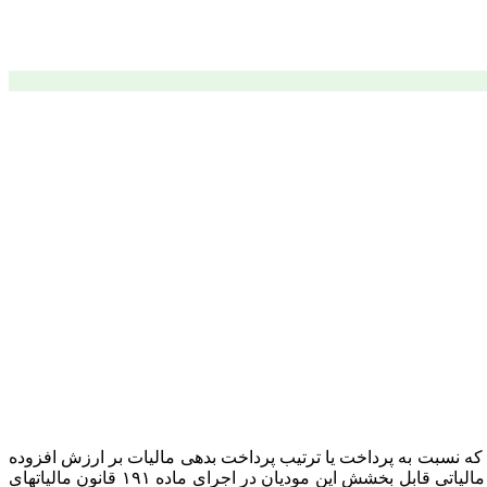
و با توجه به نامه شماره ۲۳۰٫۶۷۸۲۰٫ د مورخ ۱۴۰۳٫۰۹٫۱۱، مقرر می دارد مودیانی که نسبت به پرداخت یا ترتیب پرداخت بدهی مالیات بر ارزش افزوده
ابرازی دوره های بهار و تابستان ۱۴۰۳ تا تاریخ ۱۴۰۳٫۰۹٫۲۶ اقدام ننموده باشند از ابتدای دی ماه سال جاری تفویض اختیار بخشودگی جرایم مالیاتی قابل بخشش این مودیان در اجرای ماده ۱۹۱ قانون مالیاتهای