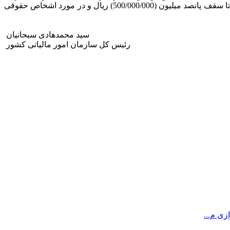
مستقیم در هر دوره سال و منابع مالیاتی عملکرد حقوق تکلیفی و ارزش افزوده حداکثر تا بیست و پنج درصد (۲۵) و یا برای اشخاص حقیقی تا سقف پانصد میلیون (500/000/000) ریال و در مورد اشخاص حقوقی
سید محمدهادی سبحانیان
رئیس کل سازمان امور مالیاتی کشور