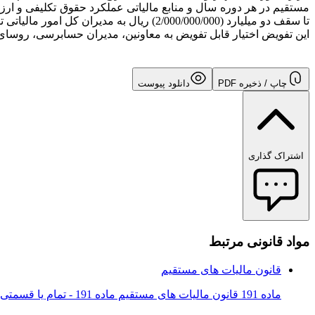
تا سقف دو میلیارد (2/000/000/000) ریال به مدیران کل امور مالیاتی تفویض می گردد.
این تفویض اختیار قابل تفویض به معاونین، مدیران حسابرسی، روسای 
چاپ / ذخیره PDF
دانلود پیوست
اشتراک گذاری
مواد قانونی مرتبط
قانون مالیات های مستقیم
ماده 191 قانون مالیات های مستقیم ماده 191 - تمام یا قسمتی از جرایم مقرر در این قانون بنا به درخواست مؤدی با توجه به دلایل ابرازی م...