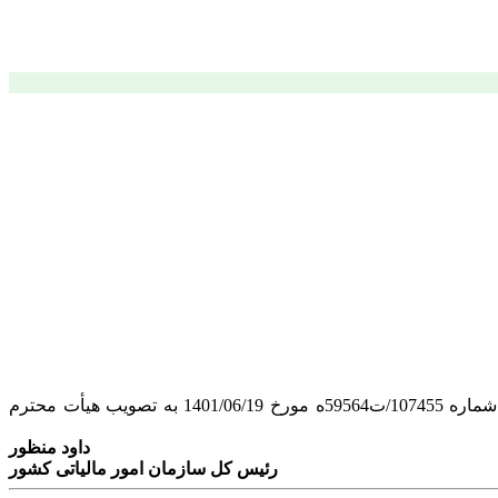
به پیوست «آیین نامه غیر فعال نمودن کارپوشه مودیان موضوع تبصره ماده (24) قانون مالیات بر ارزش افزوده مصوب 1400» که طی شماره 107455/ت59564ه مورخ 1401/06/19 به تصویب هیأت محترم
داود منظور
رئیس کل سازمان امور مالیاتی کشور