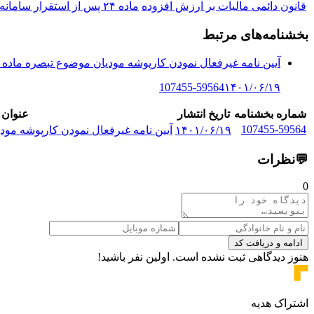
قانون دائمی مالیات بر ارزش افزوده
ماده ۲۴ پس از استقرار سامانه مودیان، فعال بودن کارپوشه مودی در سامانه مزبور به این معنی است که او از نظر سازمان، شرایط لازم برای د...
بخشنامه‌های مرتبط
آیین نامه غیرفعال نمودن کارپوشه مودیان موضوع تبصره ماده (24) قانون مال..
107455-59564
۱۴۰۱/۰۶/۱۹
شماره بخشنامه
تاریخ انتشار
عنوان 
107455-59564
۱۴۰۱/۰۶/۱۹
آیین نامه غیرفعال نمودن کارپوشه مودیان موضوع 
💬
نظرات
0
ادامه و دریافت کد
هنوز دیدگاهی ثبت نشده است. اولین نفر باشید!
اشتراک هدیه