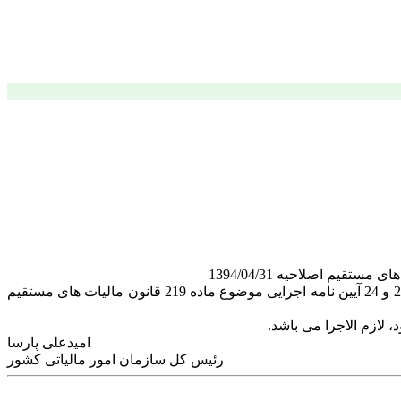
با عنایت به سوالات و ابهامات مطرح شده درخصوص تاریخ اجرا مفاد بخشنامه شماره 200/1400/18 مورخ 1400/03/12 موضوع اصلاح مواد 22 و 24 آیین نامه اجرایی موضوع ماده 219 قانون مالیات های مستقیم
امیدعلی پارسا
رئیس کل سازمان امور مالیاتی کشور