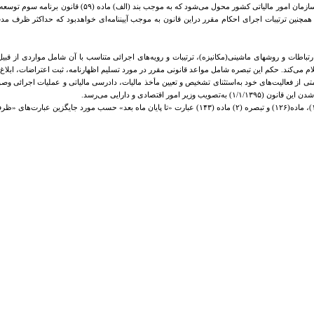
ماده ۲۱۹- شناسایی و تشخیص درآمد مشمول مالیات، مطالبه و وص
ی و همچنین ترتیبات اجرای احکام مقرر در‌این قانون به موجب آیین­نامه‌ای خواهدبود که حداکثر ظرف
 و ارتباطات و روشهای ماشینی(مکانیزه)، ترتیبات و رویه‌های اجرائی متناسب با آن شامل مواردی از ق
 اعلام می‌کند. حکم این تبصره شامل مواعد قانونی مقرر در مورد تسلیم اظهارنامه، ثبت اعتراضات، ابلاغ
قسمتی از فعالیت‌های خود به‌استثنای تشخیص و تعیین مأخذ مالیات، دادرسی مالیاتی و عملیات اجرائی وصو
تصادی و دارایی می‌رسد.