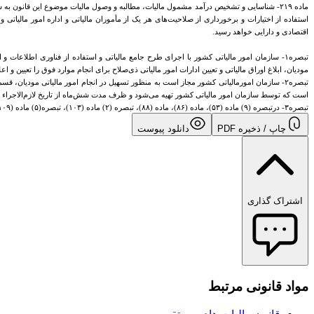
استفاده از اختیارات و برخورداری از صلاحیت‌های هر یک از مأموران مالیاتی و اداره امور مالیات
اقتصادی و دارایی خواهد رسید.
تبصره۱- سازمان امور مالیاتی کشور با اجرای طرح جامع مالیاتی و استفاده از فناوری اطلاعات
مودیان، ابلاغ اوراق مالیاتی و تعیین ادارات امور مالیاتی ذی‌صلاح برای انجام موارد فوق را تعیین و
تبصره۲- سازمان امورمالیاتی کشور مجاز است به ‌منظور تسهیل در انجام امور مالیاتی مودیان، 
است که توسط سازمان امور مالیاتی کشور تهیه می‌شود و ظرف مدت شش‌ماه از تاریخ لازم‌الاجراء شدن این قانون (۱/۱/۱۳۹۵) به‌تصویب وزیر امور اق
تبصره۳- درتبصره (۹) ماده (۵۳)، ماده (۸۶)، ماده (۸۸)، تبصره (۲) ماده (۱۰۳)، تبصره(۵) ماده (۱۰۹)، ماده(۱۲۶) و تبصره (۲) ماده (۱۴۳) عبارت «تا پایان ماه بعد» حسب مورد جایگزین عبارت‌های «ظرف ده‌روز»، «ظرف سی‌روز» و «منتهی ظرف سی‌روز» می‌شود. (۱)
چاپ / ذخیره PDF
دانلود پیوست
اشتراک گذاری
مواد قانونی مرتبط