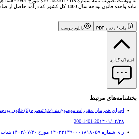
ماده واحده قانون بودجه سال 1400 کل کشور که درآمد حاصل از صادرات آنها در تمام نقاط کشور مشمول مالیات می باشد، جهت اجرا ارسال می شود.
چاپ / ذخیره PDF
دانلود پیوست
اشتراک گذاری
بخشنامه‌های مرتبط
اجرای همزمان مقررات موضوع بند (ث) تبصره (6) قانون بودجه سال 1400 با قا...
200-1401-20
۱۴۰۱/۰۴/۲۸
رای شماره ۱۴‍۰۳۳۱۳۹‍۰‍۰‍۰۱۸۱۸‍۰۵۷ مورخ ۱۴‍۰۳/‍۰۷/۳‍۰ هیات تخصصی مالیات...