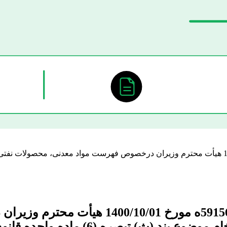
ارسال تصویر تصویب نامه شماره 117518/ت59156ه مورخ 1400/10/01 هیأت محترم وزیران درخصوص فهر
ارسال تصویر تصویب نامه شماره 117518/ت
 ماده واحده قانون بودجه سال 1400 کل کشور