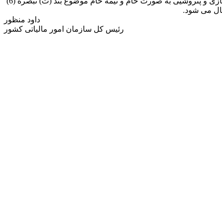
به پیوست تصویب نامه شماره 117518/ت59156ه مورخ 1400/10/01 هیأت محترم وزیران درخصوص فهرست مواد معدنی، محصولات نفتی، گازی و پتروشیی به صورت خام و نیمه خام موضوع بند (ث) تبصره (6)
داود منظور
رئیس کل سازمان امور مالیاتی کشور