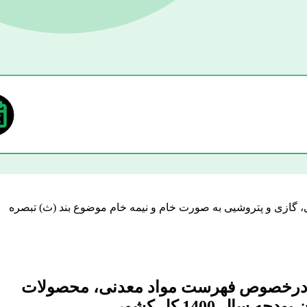
ست مواد معدنی، محصولات نفتی، گازی و پتروشیی به صورت خام و نیمه خام موضوع بند (ث) تبصره
59156ه مورخ 1400/10/01 هیأت محترم وزیران درخصوص فهرست مواد معدنی، محصولات