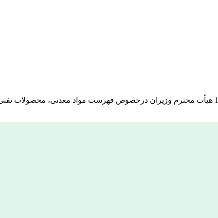
ارسال تصویر تصویب نامه شماره 117518/ت59156ه مورخ 1400/10/01 هیأت محترم وزیران درخصوص فهر