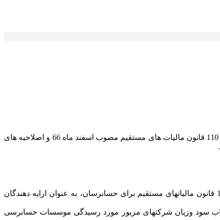
پیرو بخشنامه شماره 18471 مورخ 1387/5/18، بدینوسیله دستورالعمل اجرایی تعیین درآمد مشمول مالیات شرکتهای موضوع تبصره یک ماده 110 قانون مالیات های مستقیم مصوب اسفند ماه 66 و اصلاحیه های
1-1- هدف از تدوین این دستورالعمل، ارایه راه کارهای اجرایی برای تعیین درآمد مشمول مالیات شرکتهای موضوع مفاد تبصره 1 ماده 110 قانون مالیاتهای مستقیم برای حسابرسان، به عنوان ارایه دهندگان
: ((... در صورتی که دفاتر و ترازنامه و حساب سود وزیان شرکتهای مزبور مورد رسیدگی موسسات حسابرسی