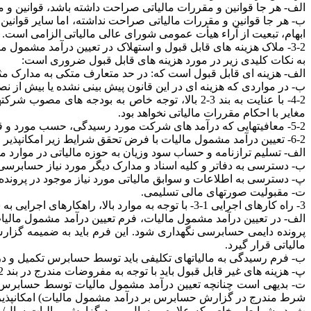
الف- هر جا قوانین و مقررات مالیاتی صراحت داشته باشد، قوانین و
ب- هر جا قوانین و مقررات مالیاتی صراحت نداشته، اما سایر قوان
ابهام، تبعیت از آراء هیأت عمومی شورای عالی مالیاتی الزامی است.
به نکات کلیدی زیر در مورد هزینه های قابل قبول ضروری است:
الف- هزینه ای قابل قبول است که: در حد متعارف متکی به مدارک مثب
ب- در مواردی که هزینه ای در این قانون پیش بینی نشده یا بیش از ن
4-2- با عنایت به بند 3-2 بالا، توجه خاص به بو
مغایر با احکام مقررات مالیاتی نخواهد بود.
5-2- معافیتهایی که درآمد های شرکت مورد رسیدگی، حسب مورد و قانونا مشمول آن است، باید توسط واحد مورد رسیدگی اظهار شود.
6-2- تعیین درآمد مشمول مالیات با فرض تحقق شرایط زیر امکانپذیر است.
الف- تسلیم ترازنامه و حساب سود وزیان به حوزه مالیاتی در موارد 
ب- دسترسی به دفاتر و کلیه اسناد و مدارک دیگر مورد نیاز حسابرسی
پ- دسترسی به اطلاعات و سوابق مالیاتی مورد نیاز موجود در پروند
ت- مقبولیت صورتهای مالی تسلیمی.
3- راه کارهای اجرایی 1-3- با توجه به موارد بالا، راهکارهای اجرایی به شرح زیر مقرر می شود:
پرونده دایمی حسابرسی نگهداری شود. این فرم باید به ضمیمه گ
مالیاتی قرار گیرد.
ب- فرم رسیدگی به مالیاتهای تکلیفی باید توسط حسابرس تکمیل و 
پ- هزینه های غیر قابل قبول باید با توجه به مفروضات مندرج در بند 2، به ویژه بند 2-2- و رهنمودهای ارایه شده در پیوست شماره 3 این دستورالعمل، تعیین شود.
ت- بدیهی است چنانچه تعیین درآمد مشمول مالیات توسط حسابرس به دل
شرط مندرج در گزارش حسابرس بر درآمد مشمول مالیات) امکانپذیر نباشد، با موضوع طبق بند 3 بخشنامه اجرایی شماره 925/78/م 