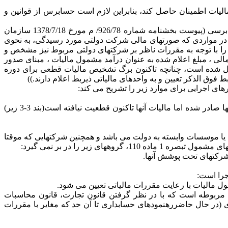
آمد مشمول مالیات اطمینان حاصل کند، بنابراین لازم است حسابرس از قوانین و
4-1- طی نامه شماره 18471 مورخ 1378/5/18 جناب آقای دکتر حسین نمازی، وزیر محترم امور اقتصادی و دارایی خطاب به سازمان حسابرسی (پیوست بخشنامه شماره 926/78/ م مورخ 1378/7/18 سازمان
... در مواردی که صورتهای مالی شرکت دولتی مورد رسیدگی، به نحوی
با توجه به مقررات ناظر بر شرکتهای دولتی مربوط نیز مشخص و
لی ، مبلغ اعلام شده به عنوان درآمد مشمول مالیات ، مبنای صدور
ال شده است، چنانچه تاکنون برگ تشخیص مالیات قطعی برای دوره
 الذکر تعیین و به واحدهای مالیاتی ذیربط اعلام دارند.))
ب- نحوه ارایه یادداشت جداگانه موضوع بخش اخیر نامه شماره 18471 مذکور در بند 3-1 فوق در مورد شرکتهایی که گزارش حسابرسی آنها صادر شده اما مالیات آنها تاکنون قطعیت نیافته است(بند 3-3 زیر)
ا یا شرکتهای دولتی یا موسسات وابسته به دولت می باشد و همچنین شرکتهایی که موقتا
یر را در بر نمی گیرد:
 تبصره (1)مذکور، قانون مالیاتهای مستقیم و مقررات مربوطه است که با در نظر گرفتن قانون تجارت، قانون محاسبات
 (در حال حاضررهنمودهای حسابداری تا آن حد که مغایر با مقررات