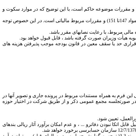
ن و مقررات موضوعه حاکم است، با این توضیح که در موارد سکوت و
3-2- ملاک هزینه های قابل قبول و استهلاک در تعیین درآمد مشمول مالیات به شرح فصل دوم از باب چهارم قانون مالیاتهای مستقیم (مفاد مواد 147تا 151) و مقررات مربوط مالیاتی است. در این خصوص توجه
مالی مربوط، با رعایت نصابهای مقرر باشد.
وبه هیأت وزیران صورت گرفته باشد ، قابل قبول خواهد بود.
ما صرف برقراری حد یا سقف معین در قانون بودجه موجب پذیرفتن هزینه های
 پیوست شماره 1) باید توسط حسابرس تکمیل و نسخه اصلی این فرم به همراه مستندات مربوط در پرونده جاری و تصویر آنها در
در صورتجلسه مجمع عمومی ذکر و از طریق شرکت در اختیار حوزه
 اتکا نبودن دفاترو ... ، و عدم امکان برآورد آثار ریالی بندهای
ث- در شرایطی خاص که علاوه بر سال مورد گزارش، مالیات سال/ سالهای قبل نیزتا کنون قطعیت نیافته است، با رعایت موارد مندرج در بند 3-3( توجه به گزارش حسابرس در سالهای قبل) می توان درآمد