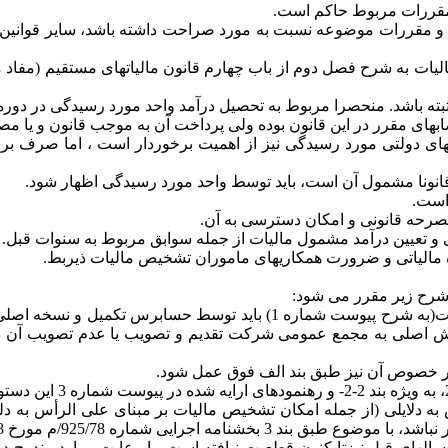
 مقررات مربوط حاکم است.
ین و مقررات موضوعه نسبت به مورد صراحت داشته باشد، سایر قوانی
ته باشد. منحصرا مربوط به تحصیل درآمد واحد مورد رسیدگی در دوره 
صابهای مقرر در این قانون بوده ولی پرداخت آن به موجب قانون و یا مص
دجه های مصوب شرکتهای دولتی مورد رسیدگی نیز از اهمیت برخوردار است ، ا
مصرحه قانونی و امکان دسترسی به آن.
 و تعیین درآمد مشمول مالیات از جمله سوابق مربوط به سنوات قبل.
ه مالیاتی و ضرورت همکاریهای ماموران تشخیص مالیات ذیربط.
الف- در تعیین درآمد مشمول مالیات، فرم تعیین درآمد مشمول مالیات(به شرح
زارش اصلی به مجمع عمومی شرکت تقدیم و تصویب یا عدم تصویب آن 
در خصوص آن نیز طبق بند الف فوق عمل شود.
ایلی (از جمله امکان تشخیص مالیات بر مبنای علی الرأس به دلیل قابل
مورخ 12/7/1378 سازمان حسابرسی برخورد خواهد شد.