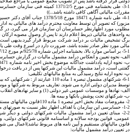
دولتی قرار گرفته باشد پس از تصویب مجمع عمومی یا مراجع صلاحیتد
3-1- طی بخشنامه فنی مورخ 71/2/5
مقررات مالیاتی آگاهی کافی داشته باشد...))
مزبور) که تصویر آن توسط معاونت محترم درآمد های مالیاتی به ادار
مطلوب مورد اظهارنظر حسابرسان آن سازمان قرار می گیرد، در گ
به واحدهای مالیاتی ذیربط اعلام دارند تا پس از وصول مصوبه ارکا
برگ تشخیص مالیات بر درآمد شرکت مربوط قرار گیرد.بدیهی است د
مالی مورد نظر صادر نشده باشد، ضرورت دارد در اسرع وقت طی یاد د
5-1- بر اساس موارد بالا، بخشنامه اجرایی شماره 925/78/م مورخ 1378/7/12 سازمان حسابرسی صادر شده است. دستورالعمل حاضر راه کارهای اجرایی برای موارد زیر را تشریح می کند:
الف- نحوه تعیین و انعکاس درآمد مشمول مالیات در گزارش حسابرسی (بندها
گفتنی است، درآمد مشمول مالیات این شرکتها پس از در یافت درخوا
پ- نحوه ارایه نتایج رسیدگی به منابع مالیاتهای تکلیفی:
6-1- شرکتهای مشمول تبصره 1 ماده 
توسط مدیران دولتی اداره می شوند. تعاریف مربوط به شرکتها و موسسات دولتی در قا
الف- نهادها و موسسات عمومی غیر دولتی (1) و سایر نهادهای انقلاب اسلامی غیر مصرح در لیست نهادها و موسسات عمومی غیر دولتی و شرکتهای تحت پوشش آنها.
ب- شرکتهای تحت پوشش بانکها و بیمه ها.
2- مفروضات مفاد بخش اخیر تبصره 1 ماده 110قانون مالیاتهای مستقیم، مصوب سال 1366 با توجه به موارد زیر، توسط این سازمان قابل اجرا است:
1-2- حسابرسی این سازمان با اهداف اظهار نظر نسبت به صورتهای مالی در چارچوب استانداردهای حسابرسی انجام می گیرد و درآمد مشمول مالیات با رعایت مقررات مالیاتی تعیین می شود.
عمومی، قوانین بودجه سالانه و اساسنامه قانونی شرکتهای دولتی، 
قانون مالیاتهای مستقیم و آیین نامه های مربوط نباشد)اعمال می شود
در تعیین درآمد مشمول مالیات: