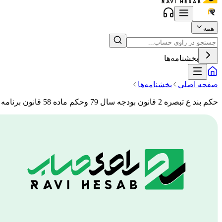
همه
بخشنامه‌ها
صفحه اصلی
بخشنامه‌ها
حکم بند ع تبصره 2 قانون بودجه سال 79 وحکم ماده 58 قانون برنامه سوم توسعه- منبع مالیات: اشخاص حقوقی- اداره کل مربوط: اراک