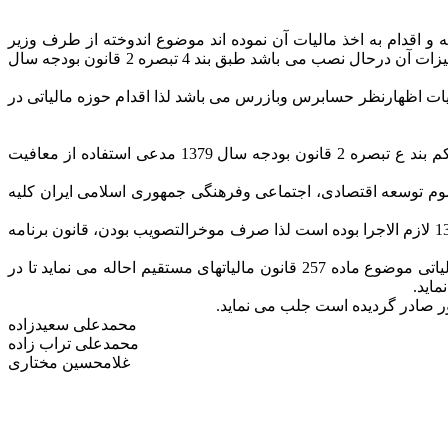
 تکمیل شرکت را به مبلغ 40 میلیارد ریال معاف از مالیات ندانسته و اقدام به اخذ مالیات آن نموده اند موضوع اندوخته از طرف وزیر
محترم صنایع طی نامه ای عنوان وزیر محترم امور اقتصادی و دارائی تأئید گردیده است در حال حاضر نیز بخش عمده ای از تأسیسات و تجهیزات آن درحال نصب می باشد طبق بند 4 تبصره 2 قانون بودجه سال
چون مدرک تعیین مالیات اظهارنظر حسابرس وبازرس می باشد لذا اقدام حوزه مالیاتی در
برابر محتویات پرونده امر، مودی در مرحله رسیدگی هیأت حل اختلاف مالیاتی تجدید نظر ضمن اعتراض به رأی هیئت بدوی با استناد به حکم بند ع تبصره 2 قانون بودجه سال 1379 مدعی استفاده از معافیت
اره 6290-5/30 مورخ 1381/01/17 دفتر فنی مالیاتی، به این علت که طبق مفاد ماده 58 قانون برنامه سوم توسعه اقتصادی، اجتماعی وفرهنگی جمهوری اسلامی ایران کلیه
اینک با توجه به اینکه حکم بند ع تبصره 2 قانون بودجه سال 1379 و همچنین حکم ماده 58 قانون برنامه سوم توسعه .... هر دو از اول سال 1379 لازم الاجرا بوده است لذا صرف موخرالتصویب بودن، قانون برنامه
بنابراین به رأی مورد واخواهی از این حیث ایراد وارد است و شعبه رأی مذکور (مورد واخواهی) را نقض و پرونده را به هیئت حل اختلاف مالیاتی موضوع ماده 257 قانون مالیاتهای مستقیم احاله می نماید تا در
محمدعلی سعیدزاده
محمدعلی تراب زاده
غلامحسین مختاری