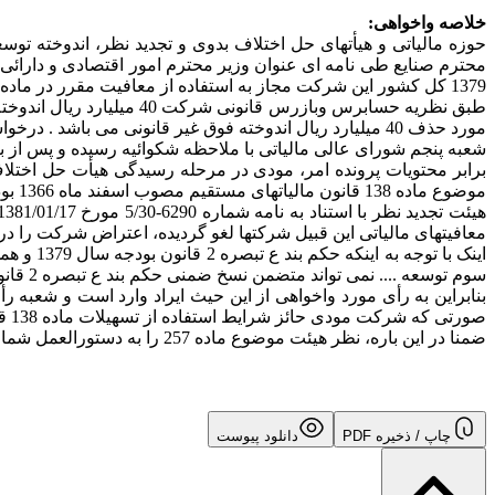
خلاصه واخواهی:
1379 کل کشور این شرکت مجاز به استفاده از معافیت مقرر در ماده 138 قانون مالیاتهای مستقیم می باشد.
طبق نظریه حسابرس وبازرس
مورد حذف 40 میلیارد ریال اندوخته فوق غیر قانونی می باشد . درخواست رسیدگی دارد.
شعبه پنجم شورای عالی مالیاتی با ملاحظه شکوائیه رسیده و پس از بر
موضوع ماده 138 قانون مالیاتهای مستقیم مصوب اسفند ماه 1366 بوده است.
معافیتهای مالیاتی این قبیل شرکتها لغو گردیده، اعتراض شرکت را د
سوم توسعه .... نمی تواند متضمن نسخ ضمنی حکم بند ع تبصره 2 قانون بودجه سال 1379 باشد.
صورتی که شرکت مودی حائز شرایط استفاده از تسهیلات ماده 138 قانون اخیر (مالیاتهای مستقیم) باشد، نسبت به صدور رأی قانونی اقدام نماید.
ضمنا در این باره، نظر هیئت موضوع ماده 257 را به دستورالعمل شماره 8530 مورخ 1382/02/27 که اخیرا از سوی سازمان امور مالیاتی کشور صادر گردیده است جلب می نماید.
چاپ / ذخیره PDF
دانلود پیوست