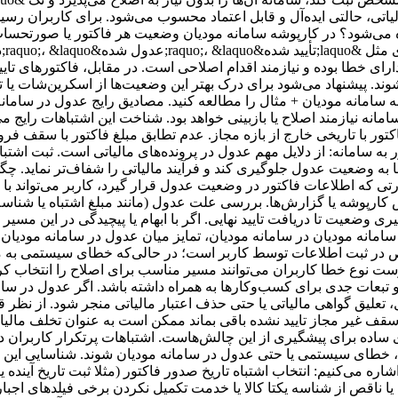
یاتی، حالتی ایده‌آل و قابل اعتماد محسوب می‌شود. برای کاربران رس
 می‌شود؟ در کارپوشه سامانه مودیان وضعیت هر فاکتور یا صورتحساب
ی خطا بوده و نیازمند اقدام اصلاحی است. در مقابل، فاکتورهای تای
شوند. پیشنهاد می‌شود برای درک بهتر این وضعیت‌ها از اسکرین‌شات یا 
به سامانه مودیان + مثال را مطالعه کنید. مصادیق رایج عدول در ساما
نه نیازمند اصلاح یا بازبینی خواهد بود. شناخت این اشتباهات رایج می‌ت
اکتور با تاریخی خارج از بازه مجاز. عدم تطابق مبلغ فاکتور با سقف
کتور به سامانه: از دلایل مهم عدول در پرونده‌های مالیاتی است. ثبت اش
ا به وضعیت عدول جلوگیری کند و فرآیند مالیاتی را شفاف‌تر نماید. چگ
ه اطلاعات فاکتور در وضعیت عدول قرار گیرد، کاربر می‌تواند با انجا
کارپوشه یا گزارش‌ها. بررسی علت عدول (مانند مبلغ اشتباه یا شناس
ری وضعیت تا دریافت تایید نهایی. اگر با ابهام یا پیچیدگی در این مس
مانه مودیان در سامانه مودیان، تمایز میان عدول در سامانه مودیا
نقص در ثبت اطلاعات توسط کاربر است؛ در حالی‌که خطای سیستمی به 
ست نوع خطا کاربران می‌توانند مسیر مناسب برای اصلاح را انتخاب کر
 تبعات جدی برای کسب‌وکارها به همراه داشته باشد. اگر عدول در ساما
، تعلیق گواهی مالیاتی یا حتی حذف اعتبار مالیاتی منجر شود. از نظر
ف غیر مجاز تایید نشده باقی بماند ممکن است به عنوان تخلف مالیاتی 
ی ساده برای پیشگیری از این چالش‌هاست. اشتباهات پرتکرار کاربران در
ال، خطای سیستمی یا حتی عدول در سامانه مودیان شوند. شناسایی این 
ره می‌کنیم: انتخاب اشتباه تاریخ صدور فاکتور (مثلا ثبت تاریخ آینده یا 
 ناقص از شناسه یکتا کالا یا خدمت تکمیل نکردن برخی فیلدهای اجباری