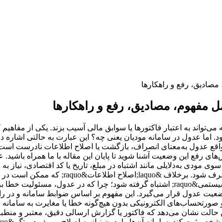
صادیق، رفع و راهکارها
 مفهوم، مصادیق، رفع و راهکارها
ی‌تواند به اعتبار فاکتورها یا سوابق مالی آسیب بزند. یکی از مفاهی
ا عدول در سامانه مودیان یعنی چه؟ این عبارت به حالتی اشاره دارد
ند. در واقع عدول به‌معنای انصراف، بازگشت یا اصلاح اطلاعات نادرست
‌های رفع این وضعیت آشنا شوید تا پایان این مقاله با ما همراه باشید.
 ارسالی از سوی مودی به‌دلایلی مانند اشتباه در مبلغ، تاریخ یا کد اقتصادی، ن
انحراف از داده‌های صحیح و تأییدشده است که ب
جدی‌تری در فرآیند ثبت فاکتور است. همچنین نباید با &laquo;خطای سیستمی&raquo; اشتباه گر
رتحساب‌های الکترونیکی بدون هیچ‌گونه خطا یا مغایرت به سامانه مود
 حالت نشان می‌دهد که فاکتور یا گزارش ارسالی دقیق، معتبر و منطبق