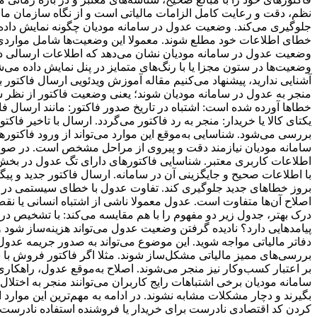
نظم، دقت و رعایت کامل الزامات مالیاتی است و از نگاه سازمان مال
جلوگیری می‌کند. وضعیت عدول در سامانه مودیان چگونه نمایش داده
وضعیت عدول در سامانه مودیان نشان می‌دهد که اطلاعات ارسالی دارا
وضعیت‌ها در ستون مجزا یا با رنگ‌های متمایز در پنل نمایش داده می‌
آشنایی ندارید، پیشنهاد می‌کنیم مقاله آموزش ویدئویی ارسال فاکتور 
منجر به عدول در سامانه مودیان شوند؛ یعنی وضعیت فاکتور از نظر ساما
خطاها آورده شده است: اشتباه در تاریخ صدور فاکتور: مانند ارسال ف
یکتای کالا یا خریدار: منجر به رد فاکتور می‌گردد. ارسال با تاخیر فا
بررسی می‌شود. شناسایی به‌موقع این موارد می‌تواند از ورود فاکتوره
سامانه مودیان نیازمند دقت و پیروی از مراحل مشخص است. در صورتی ک
اطلاعات کاربری معتبر. شناسایی فاکتورهای دارای تگ عدول در بخش 
با اطلاعات صحیح و جایگزینی آن در سامانه. ارسال فاکتور جدید و پیگی
بروز خطاهای جدید جلوگیری کند. تفاوت عدول با خطای سیستمی در سا
اصلاح آن‌ها متفاوت است. عدول معمولا ناشی از اشتباه انسانی یا 
درک بهتر، جدول زیر دو مفهوم را با هم مقایسه می‌کند: با تشخیص در
پیامدهایی دارد؟ نادیده گرفتن وضعیت عدول می‌تواند هزینه‌ساز شود و
دفاتر مالیاتی مواجه شوید. این موضوع می‌تواند به صدور جریمه عدول
بررسی‌های ممیز مالیاتی مشکل‌ساز شوند. مثلا اگر فاکتور فروش با سق
بر اعتبار کسب‌وکار نیز منجر می‌شوند. اصلاح به‌موقع عدول، راهکار
سامانه مودیان برخی اشتباهات رایج کاربران می‌توانند منجر به اختل
بگیرند و دچار مشکلات مشابه نشوند. در ادامه به مهم‌ترین این موارد اشا
کردن کد اقتصادی نادرست برای خریدار یا فروشنده استفاده نادرست یا