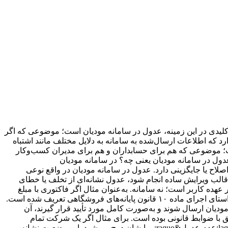
م کلیدی در این زمینه، عدول در سامانه مودیان است؛ موضوعی که اگر
 که اطلاعات ارسال‌شده به سامانه به دلایل مختلف مانند اشتباه
 است؛ موضوعی که هم برای حسابداران و هم برای مدیران کسب‌وکار
 عدول در سامانه مودیان یعنی چه؟ در سامانه مودیان
یاز به اصلاح یا جایگزینی دارد. عدول در سامانه مودیان در واقع نوعی
اید در اسرع وقت برطرف شود. برخلاف &laquo;اصلاح اطلاعات&raquo; که ممکن است در قالب ویرایش ساده انجام شود، عدول نشانه‌ای از تخلف یا خطای
فته شود؛ چرا که در عدول، مسئولیت خطا بر عهده کاربر است؛ نه سامانه. به‌عنوان مثال اگر فاکتوری با مبلغ
اشتباه ارسال شود و از سقف مجاز فروش عبور کند، آن فاکتور در وضعیت عدول قرار می‌گیرد. این مفهوم بر اساس ضوابط سامانه و در راستای اجرای ماده ۱۰ قانون پایانه‌های فروشگاهی تعریف شده است.
یان ارسال شوند و به‌صورت کامل مورد تأیید قرار گیرند، آن
 با ضوابط قانونی بوده است. برای مثال اگر یک شرکت تمام
فاکتورهای خود را با مبالغ صحیح، شناسه‌های معتبر و در بازه زمانی مشخص ثبت کند، سامانه آن‌ها را بدون نیاز به اصلاح می‌پذیرد و تگ &laquo;عدم عدول&raquo; برایشان درج می‌شود. این وضعیت نشانه