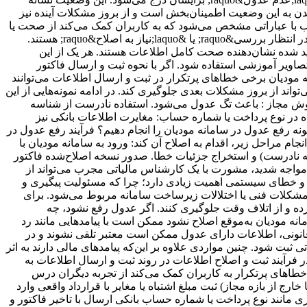
یدن به این وضعیت اطمینان‌بخش است و از بروز مشکلات آینده نیز
 با عباراتی مشخص می‌شود که به کاربران کمک می‌کند از صحت یا
خطای اطلاعات خود مطلع شوند. معمولا این وضعیت‌ها شامل مواردی مثل &laquo;تأیید شده&raquo;، &laquo;عدول شده&raquo;، &laquo;در انتظار بررسی&raquo; یا &laquo;نیاز به اصلاح&raquo; هستند.
ید شده نشان‌دهنده صحت کامل اطلاعات هستند. هر یک از این
تصاویر آموزشی استفاده شود. اگر با نحوه ثبت و ارسال فاکتور
نه مودیان برخی خطاهای پرتکرار در ثبت و ارسال اطلاعات می‌توانند
واند از بروز مشکلات بعدی جلوگیری کند. در ادامه نمونه‌هایی از این
 فروش مجاز : باعث تگ عدول می‌شود. استفاده نادرست از شناسه
تباه در نوع پرداخت یا شماره حساب: مغایرت اطلاعات بانکی نیز
ونه رفع عدول در سامانه مودیان را انجام دهیم؟ فرآیند رفع عدول در
م مراحل زیر، اقدام به اصلاح آن کند: ورود به سامانه مودیان با
ه نادرست) و استخراج جزئیات خطا. صدور نسخه اصلاح‌شده فاکتور
یر مواجه شدید، مشورت با یک کارشناس مالیاتی مجرب می‌تواند از
ن و خطای سیستمی اهمیت زیادی دارد؛ چرا که مسئولیت پیگیری و
مشکلات فنی یا اختلالات زیرساخت سامانه مربوط می‌شود. برای
ده و از اتلاف وقت جلوگیری کنند. اگر عدول رفع نشود، چه
نه مودیان به‌موقع اصلاح نشود ممکن است با پیامدهایی مانند رد
 قانونی، اطلاعات دارای عدول ممکن است معتبر تلقی نشوند و در
ثبت شود. چنین مواردی علاوه بر این‌که پیامدهای مالی دارند به اثر
 فرآیند ثبت و اصلاح اطلاعات در روند ثبت و ارسال اطلاعات به
خطاهای پرتکرار به کاربران کمک می‌کند از تجربه دیگران درس
خارج از بازه مجاز) ثبت مبلغ اشتباه یا مغایر با قرارداد واقعی وارد
 مانند نوع پرداخت یا شماره حساب بانکی ارسال با تاخیر فاکتور و