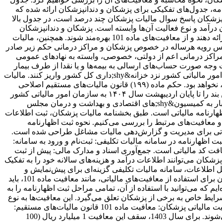
امه، جدول‌های تفکیکی برای پزشکان و دندانپزشکان ارائه شده که
 پزشکان پاسخ سوال مالیات پزشکان چند درصد است، در جدول بالا
 درآمد و نوع فعالیت آن‌ها وابسته است. پزشکان و دندانپزشکان
شاغل در مراکز درمانی استخدامی، مالیات بر درآمد حقوق پرداخت می‌کنند، در حالی که افراد دارای مطب شخصی باید اظهارنامه مالیاتی ارائه دهند و از معافیت‌های ماده 101 بهره‌مند شوند. همچنین، مالیات
ن قراردادی اعمال می‌شود. مالیات پزشکان در قانون بودجه ۱۴۰۴ در قانون بودجه براساس رویه هرساله در خصوص پزشکان و مراکز درمانی حکم زیر صادر
تدای همین مقاله به آن اشاره شده و توضیحاتی بیان شده است: بند (ب) تبصره (۱) قانون بودجه سال ۱۴۰۴- تمامی مراکز درمانی اعم از دولتی، خصوصی، وابسته به نهادهای عمومی
العمل گروه پزشکی که به موجب دریافت وجه صورت حساب‌های ارسالی به بیمه‌ها و یا نقدا از طرف بیمار
پرداخت می‌شود، به عنوان مالیات علی الحساب کسر و به نام فرد مربوط تا پایان ماه بعد از وصول مبلغ صورت حساب، به حساب سازمان امور مالیاتی کشور نزد خزانه‌&shy;داری کل کشور واریز کنند. مالیات
علی الحساب این بند شامل پرداخت هایی که به عنوان درآمد حقوق و کارانه مطابق قوانین بودجه سنواتی پرداخت و مالیات آن کسر می‌شود، نخواهد بود. حکم ماده (۱۹۹) قانون مالیات‌های مستقیم اصلاحی
مصوب 1394.04.31 در اجرای این بند جاری است. وزارت بهداشت، درمان و آموزش پزشکی موظف است فهرست تمامی مراکز موضوع این بند را تا پایان اردیبهشت سال ۱۴۰۴ به سازمان امور مالیاتی کشور
اعلام کند. سازمان امور مالیاتی کشور مکلف است متخلفان را به مراجع ذی صلاح معرفی و گزارش عملکرد این بند را هر سه ماه یک&shy;بار به کمیسیون&shy;های اقتصادی و بهداشت و درمان مجلس
اظهارنامه مالیاتی است. طبق بخشنامه مالیات پزشکان، ثبت اطلاعات
 و معافیت‌های مرتبط را بررسی می‌کنیم. نحوه ثبت اظهارنامه
الیاتی برای مدیریت و گزارش‌دهی مالیات مشاغل طراحی شده است.
 اظهارنامه در سامانه مالیات تکلیفی: ثبت‌نام و ورود به سامانه:
افت کد مالیاتی است. جمع‌آوری اسناد و مدارک مالی: پیش از ثبت
پزشکان می‌توانند اطلاعات درآمد و هزینه‌های سالانه خود را به تفکیک
ل اطلاعات، سامانه مالیات تکلیفی گزینه‌ای برای پیش‌نمایش و
بررسی اطلاعات فراهم می‌کند. در نهایت، با تایید نهایی، اظهارنامه به سازمان امور مالیاتی ارسال می‌شود. نکته مهم: پزشکان و دندانپزشکان برای استفاده از معافیت‌های مالیاتی، مانند معافیت ماده 101، باید
م که می‌توانید با استفاده از آن، تمامی مراحل ثبت اظهارنامه را به
ایط خاص به برخی از پزشکان تعلق می‌گیرد. این معافیت‌ها به نوع
فعالیت، میزان درآمد و رعایت الزامات قانونی مرتبط هستند و می‌توانند هزینه‌های مالیاتی را به میزان قابل‌توجهی کاهش دهند. شرایط معافیت مالیاتی پزشکان: معافیت ماده 101 قانون مالیات‌های مستقیم:
پزشکانی که به صورت مستقل در مطب شخصی فعالیت می‌کنند و اظهارنامه مالیاتی خود را به موقع ثبت می‌کنند، مشمول این معافیت می‌شوند. برای سال 1403، سقف این معافیت 1 میلیارد ریال (100