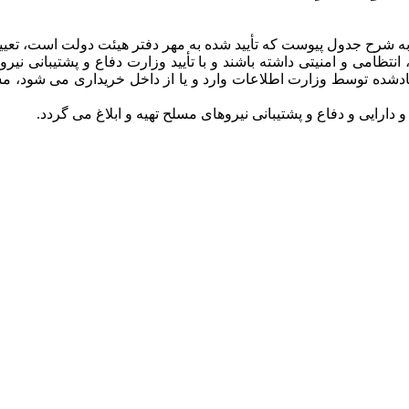
تظامی و امنیتی داشته باشند و با تأیید وزارت دفاع و پشتیبانی نیر
دیف های (10)، (16) ،(19) ،(21) ،(22) و (24) فهرست یادشده توسط وزارت اطلاعات وارد و یا