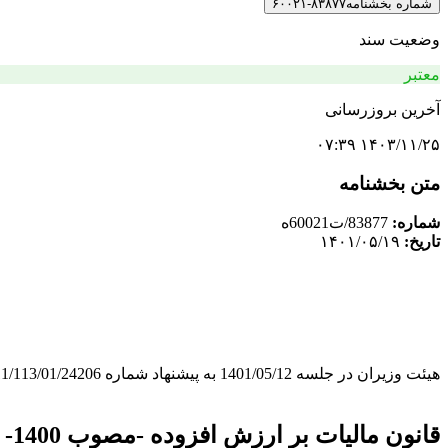
شماره بخشنامه
۸۳۸۷۷-۶۰۰۲۱
وضعیت سند
معتبر
آخرین بروزرسانی
۱۴۰۳/۱۱/۲۵ ۰۷:۳۹
متن بخشنامه
شماره:
83877/ت60021ه
تاریخ:
۱۴۰۱/۰۵/۱۹
هیئت وزیران در جلسه 1401/05/12 به پیشنهاد شماره 517/11/113/01/24206 مورخ 1401/03/30 وزارت دفاع و پشتیبانی نیروهای مسلح (با همکاری ستاد کل نیروهای مسلح) و به استناد جزء (17) بند (الف) ماده (9)
قانون مالیات بر ارزش افزوده -مصوب 1400- تصویب کرد: