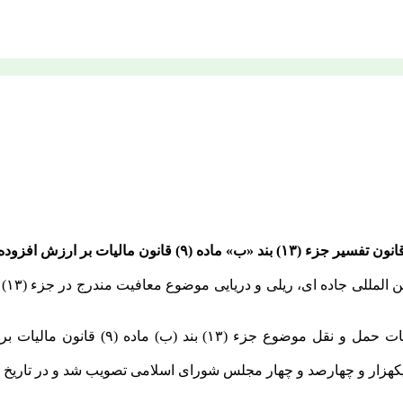
نون تفسیر جزء (۱۳) بند «ب» ماده (۹) قانون مالیات بر ارزش افزوده
هار مجلس شورای اسلامی تصویب شد و در تاریخ ۱۴۰۴/۲/۲۴ به تأیید شورای نگهبان رسید