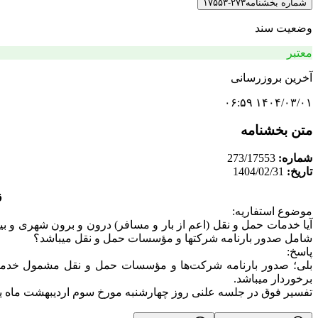
شماره بخشنامه
۲۷۳-۱۷۵۵۳
وضعیت سند
معتبر
آخرین بروزرسانی
۱۴۰۴/۰۳/۰۱ ۰۶:۵۹
متن بخشنامه
شماره:
273/17553
تاریخ:
1404/02/31
قا
موضوع استفاریه:
شامل صدور بارنامه شرکتها و مؤسسات حمل و نقل میباشد؟
پاسخ:
برخوردار میباشد.
تفسیر فوق در جلسه علنی روز چهارشنبه مورخ سوم اردیبهشت ماه یکهزار و چهارصد و چ