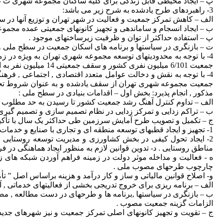
پ – ایجاد محیطی قابل زندگی برای کلیه ساکنان مجموعه شهری ت – ا
3- راهبردهای طرح یادشده به شرح زیر می باشد:
الف – کاهش تمرکز جمعیت و فعالیت در شهر تهران و توزیع آنها در س
ب – ایجاد انسجام و ساماندهی و تجهیز کانونهای جمعیتی عمده مجموعه 
پ – استفاده حداکثر از توان و ظرفیت زیرساختهای موجود .
ت – بازنگری در سیاستها و برنامه های اسکان جمعیت در سطح ملی و 
جمعیت 6/101 میلیون نفری کشور و سقف جمعیتی 14 میلیون نفر به ازای تحقق جمعیت 3/92 میلیون نفری کشور در سال 1400 تعیین می شود .
4- با توجه به نقش و دخالت عوامل متعدد اقتصادی , اجتماعی , فره
مذکور , انجام پذیرد: بخش اول – اقدامات بنیادی در سطح ملی :
الف – تداوم کنترل آهنگ رشد جمعیت کشور تا رسیدن به حد مطلوب بر
ب – تراکم زدایی و تمرکز زدایی در نظام تصمیم سازی و تصمیم گیر
ج – تکمیل و تصویب طرح آمایش سرزمین طی حداکثر یک سال با تأکید ب
1- تجهیز و ایجاد قطبهای توسعه منطقه ای و تجاری با صنایع و خدمات پیشرفته و ارتباطات ملی و فراملی به منظور جذب جمعیت و فعالیتها به دیگر مناطق مستعد کشور .
2- ایجاد تحول کیفی در بخش کشاورزی و مدیریت توسعه روستایی ب
مناطق روستایی . د- تدوین قوانین لازم به منظور ایجاد هماهنگی در
ه - فعالیت و مداخله موثر دولت در زمینه فراهم آوردن شبکه های زی
چارچوب طرحهای مصوب ملی .
و- اصلاح قوانین مالیاتی و ساز و کار درآمد و هزینه براساس اصل ” 
الف – برنامه ریزی برای خروج تدریجی بخشی از فعالیتهای خدماتی , آمو
ب – بازنگری در سیاستها ,‌برنامه ها و طرحهای در دست مطالعه , م
الزامات گزینه جمعیت مصوب .
ج – تقویت و تجهیز کانونهای اصلی تمرکز جمعیت و نیز شهرهای ج