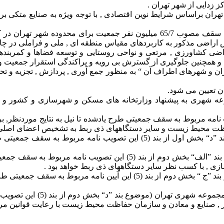
زدایی از شهر تهران .
ن تهران براساس شرایط نوین اقتصادی , با توجه ویژه به صنایع مت
ه - سیاستگذاری درخصوص نحوه واگذاری تراکم ساختمانی با رعایت سقف مصوب 65/7 
اراضی کشاورزی , مرتعی و نواحی روستایی و توسعه فضاها و کمربن
و همچنین جلوگیری از گسترش بی رویه و پراکندگی استقرار جمعیت 
ان و شهرهای اطراف آن “ به منظور جمع آوری , پردازش , تجزیه و تحل
وعه شهری به پیشنهاد وزارتخانه های مسکن و شهرسازی و کشور و ت
ری شرایط مندرج در بخش اول از بند (5) این تصویب نامه مربوط به سقف جمعیتی طرح یادشده تا
ظت محیط زیست و سایر دستگاههای ذی ربط به تشخیص اعضای اصلی 
9- مسئولیت انجام اقدامات لازم به منظور تحقق شرایط مندرج در بند ”د“ بخش
10- مسئولیت انجام اقدامهای لازم به منظور تحقق شرایط مندرج در بند ”ا
ی , با کسب نظر سایر دستگاههای ذی ربط خواهد بود .
11- مسئولیت انجام اقدام های لازم به منظور تحقق شرایط مندرج در بند ”ج “
12- مسئولیت بازنگری مقررات و
صنایع و معادن و سازمان حفاظت محیط زیست با رعایت قوانین مربو