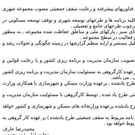
کی بر فناوریهای پیشرفته و رعایت سقف جمعیتی مصوب مجموعه شهری
میلیون نفر جمعیت برای محدوده شهر تهران در کلیه برنامه ها و طرحهای توسعه شهری و توقف توسعه مسکونی در
دهای سبز , پارکهای ملی و مناطق حفاظت شده مجموعه , به منظور
و فعالیت در سطح مجموعه .
یل مستمر و ارایه منظم گزارشها در زمینه چگونگی و تحولات رشد و
صویب سازمان مدیریت و برنامه ریزی کشور و با رعایت قوانین و
 نیل به نتایج موردنظر, برعهده کارگروهی به مسئولیت سازمان مدیریت و برنامه ریزی کشور
, می باشد.
 اول از بند (5) این تصویب نامه مربوط به سقف جمعیتی طرح یادشده , برعهده وزارت مسکن و شهرسازی با همکاری وزارت
لف“ بخش دوم از بند (5) این تصویب نامه مربوط به سقف جمعیتی طرح یاد شده , توسط کارگروهی با مسئولیت سازمان مدیریت و
 بخش دوم از بند (5) این آیین نامه مربوط به سقف جمعیتی طرح یادشده برعهده وزارتخانه های مسکن و شهرسازی و کشور خواهد
 ضوابط ناظر به استقرار صنایع در مجموعه شهری تهران (موضوع بند ”د“ بخش دوم از بند (5) این تصویب نامه مربوط به سقف جمعیتی طرح یادشده ) بر عهده کار گروهی به
ط خواهد بود .
محمدرضا عارف
معاون اول رئیس جمهور