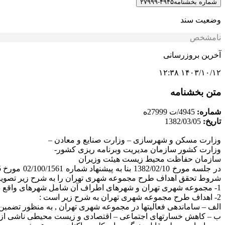
شماره بخشنامه
۴۹۴۵-۲۷۹۹۹
وضعیت سند
نامشخص
آخرین بروزرسانی
۱۴۰۳/۱۰/۱۲ ۱۲:۳۸
متن بخشنامه
شماره:
4945/ت 27999ه
تاریخ:
1382/03/05
وزارت مسکن و شهرسازی – وزارت صنایع و معادن –
وزارت کشور سازمان مدیریت وبرنامه ریزی کشور-
سازمان حفاظت محیط زیست هیئت وزیران
شروط تحقق اهداف طرح مجموعه شهری تهران را به شرح زیر تصویب 
1- مجموعه شهری تهران و شهرهای اطراف آن شامل شهرهای واقع در شهرستانهای تهران , دماوند , ری , شمیرانات , کرج , ورامین , اسلامشهر , ساوجبلاغ و شهریار است .
2- اهداف طرح مجموعه شهری تهران به شرح زیر است :
الف – ساماندهی فعالیتها در مجموعه شهری تهران , به منظور تضمین 
ب – کاهش خسارتهای اجتماعی – اقتصادی و زیست محیطی ناشی از پراک