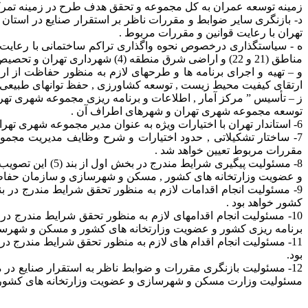
زمینه توسعه عمران به کل مجموعه و تحقق هدف طرح در زمینه تمرکز 
د- بازنگری سایر ضوابط و مقررات ناظر بر استقرار صنایع در استا
تهران با رعایت قوانین و مقررات مربوط .
مناطق (21 و 22) و اراضی شرق منطقه (4) شهرداری تهران و تحصیص اراضی مذکور به کاربردهای مقیاس منطقه ای , ملی و فراملی در چارچوب طرحهای جامع و تفصیلی .
و – تهیه و اجرای برنامه ها و طرحهای لازم به منظور حفاظت از 
ارتقای کیفیت محیط زیست , توسعه کشاورزی , حفظ توانهای طبیعی 
ز – تأسیس ” مرکز آمار , اطلاعات و برنامه ریزی مجموعه شهری تهر
توسعه مجموعه شهری تهران و شهرهای اطراف آن .
6- استاندار تهران با اختیارات ویژه به عنوان مدیر مجموعه شهری تهران تعیین می شود.
7- ساختار تشکیلاتی , حدود اختیارات و شرح وظایف مدیریت مجم
مقررات مربوط تعیین خواهد شد .
8- مسئولیت پیگی
و عضویت وزارتخانه های کشور , مسکن و شهرسازی و سازمان حفا
کشور خواهد بود .
برنامه ریزی کشور و عضویت وزارتخانه های کشور و مسکن و شهرساز
بود.
مسئولیت وزارت مسکن و شهرسازی و عضویت وزارتخانه های کشور , 