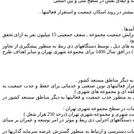
 و ایفای نقش در سطح ملی و بین المللی
شتر در روند اسکان جمعیت و استقرار فعالیتها .
دها .
4- با توجه به محدودیتهای توسعه مجموعه شهری تهران به ویژه در زمینه تأمین آب و ضرورت کنترل , به منظور مهار و جلوگیری جدی از افزایش جمعیت مجموعه , سقف جمعیتی 15 میلیون نفر به ازای تحقق
ینه های ذیل , توسط دستگاههای ذی ربط به منظور پیشگیری از تجاوز
جمعیت مجموعه شهری تهران از سقف یادشده و به عنوان شروط تحقق سقف جمعیتی 14 تا 15 میلیون نفر ( تا سقف 15% جمعیت کشور ) در افق سال 1400 برای مجموعه شهری تهران و سایر اهداف طرح
قرار فعالیتهای نوین صنعتی و خدماتی برای حفظ و جذب جمعیت به
نطقه ای و مجموعه های شهری )
اری به منظور جذب جمعیت و فعالیتها به دیگر مناطق مستعد کشور در
قدامات در سطح مجموعه شهری تهران :
مجموعه شهری تهران (درحد 250 هزار شغل )
دستگاههای اجرایی ذی ربط و موثر در امر توسعه و عمران بر مبنای
نات دسترسی و ارتباط به منظور گسترش عرصه سرمایه گذاریها در