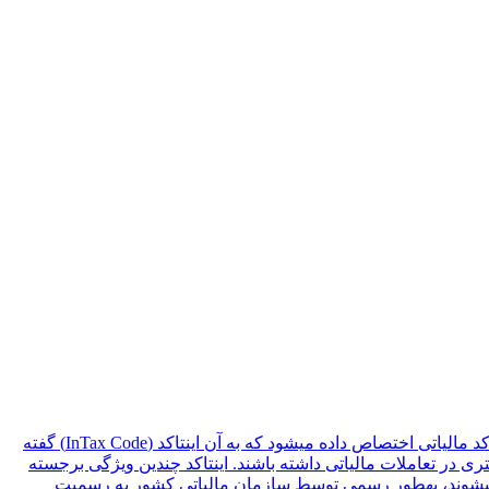
معرفی صفحه &quot;اینتاکد و مالیات مشاغل&quot; در سایت راوی حساب در راستای تسهیل امور مالیاتی برای مشاغل، به هر فعالیت یک کد مالیاتی اختصاص داده میشود که به آن اینتاکد (InTax Code) گفته
ری در تعاملات مالیاتی داشته باشند. اینتاکد چندین ویژگی برجسته
جام میشوند، بهطور رسمی توسط سازمان مالیاتی کشور به رسمیت