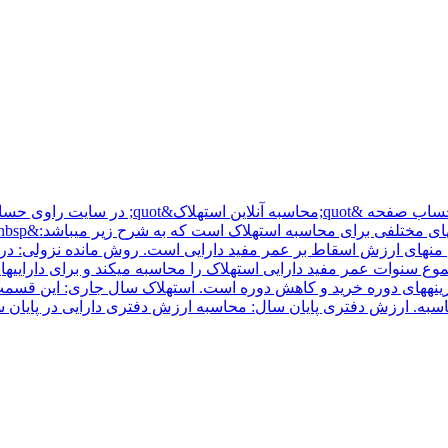
معرفی صفحه &quot;محاسبه آنلاین استهلاک&quot;
 منهای ارزش اسقاط بر عمر مفید دارایی است. روش مانده نزولی: در 
نوات عمر مفید دارایی استهلاک را محاسبه میکند و برای داراییهایی
زینههای دوره خرید و کاهش دوره است. استهلاک سال جاری: این قسم